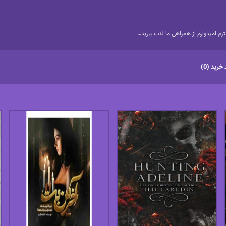
م امیدوارم از همراهی ما لذت ببرید…
خرید (0)