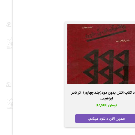
د کتاب آتش بدون دود(جلد چهارم) |اثر نادر
ابراهیمی
تومان
37,500
همین الان دانلود میکنم.