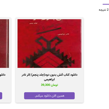
مرتب‌سازی
بر
اساس
قیمت:
زیاد
به
کم
دانلود کتاب آتش بدون دود(جلد پنجم) |اثر نادر
دانلو
ابراهیمی
تومان
39,300
همین الان دانلود میکنم.