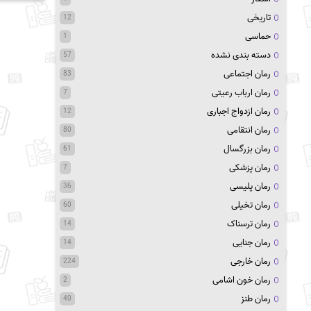
تاریخی
12
حماسی
1
دسته بندی نشده
57
رمان اجتماعی
83
رمان ارباب رعیتی
7
رمان ازدواج اجباری
12
رمان انتقامی
80
رمان بزرگسال
61
رمان پزشکی
7
رمان پلیسی
36
رمان تخیلی
60
رمان ترسناک
14
رمان جنایی
14
رمان خارجی
224
رمان خون اشامی
2
رمان طنز
40