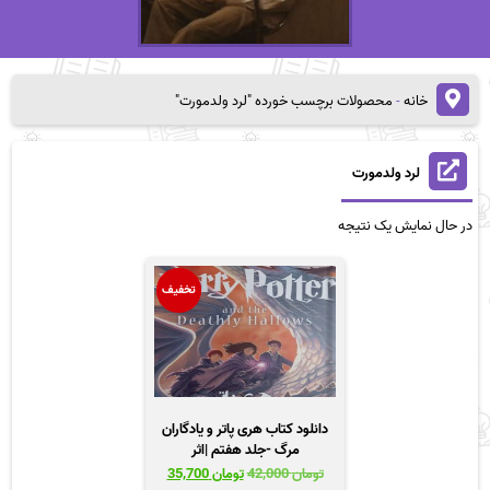
خانه
-
محصولات برچسب خورده "لرد ولدمورت"
لرد ولدمورت
در حال نمایش یک نتیجه
تخفیف
دانلود کتاب هری پاتر و یادگاران
مرگ -جلد هفتم |اثر
جی.کی.رولینگ
قیمت
قیمت
تومان
42,000
تومان
35,700