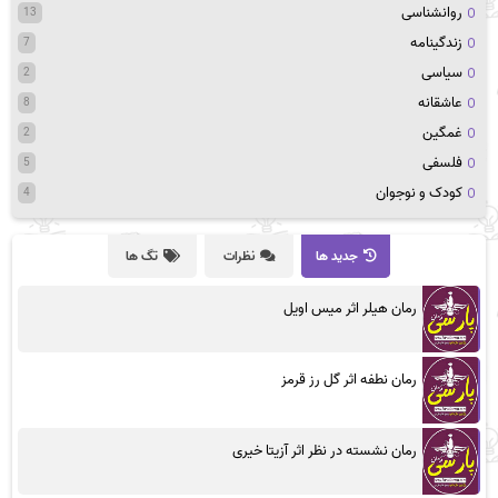
روانشناسی
13
زندگینامه
7
سیاسی
2
عاشقانه
8
غمگین
2
فلسفی
5
کودک و نوجوان
4
جدید ها
نظرات
تگ ها
رمان هیلر اثر میس اویل
رمان نطفه اثر گل رز قرمز
رمان نشسته در نظر اثر آزیتا خیری