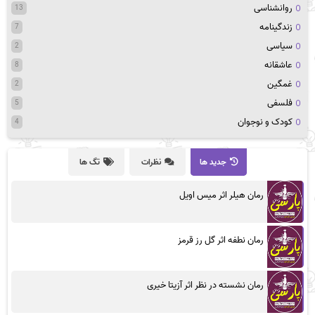
روانشناسی
13
زندگینامه
7
سیاسی
2
عاشقانه
8
غمگین
2
فلسفی
5
کودک و نوجوان
4
جدید ها
نظرات
تگ ها
رمان هیلر اثر میس اویل
رمان نطفه اثر گل رز قرمز
رمان نشسته در نظر اثر آزیتا خیری