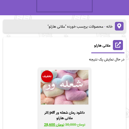
خانه
-
محصولات برچسب خورده "ملانی هارلو"
ملانی هارلو
در حال نمایش یک نتیجه
تخفیف
دانلود رمان شعله ور pdf |اثر
ملانی هارلو
قیمت
قیمت
تومان
30,000
تومان
28,600