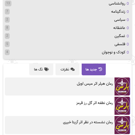
روانشناسی
13
زندگینامه
7
سیاسی
2
عاشقانه
8
غمگین
2
فلسفی
5
کودک و نوجوان
4
جدید ها
نظرات
تگ ها
رمان هیلر اثر میس اویل
رمان نطفه اثر گل رز قرمز
رمان نشسته در نظر اثر آزیتا خیری