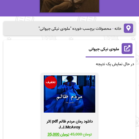
خانه
-
محصولات برچسب خورده "ملودی نیکی جیوانی"
ملودی نیکی جیوانی
در حال نمایش یک نتیجه
تخفیف
دانلود رمان مردم ظالم pdf |اثر
J.J.McAvoy
قیمت
قیمت
تومان
45,000
تومان
35,000