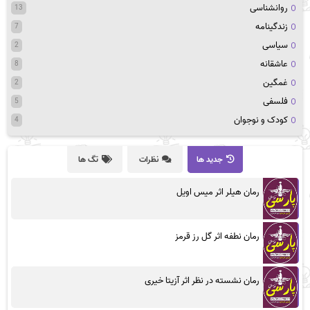
روانشناسی
13
زندگینامه
7
سیاسی
2
عاشقانه
8
غمگین
2
فلسفی
5
کودک و نوجوان
4
جدید ها
نظرات
تگ ها
رمان هیلر اثر میس اویل
رمان نطفه اثر گل رز قرمز
رمان نشسته در نظر اثر آزیتا خیری