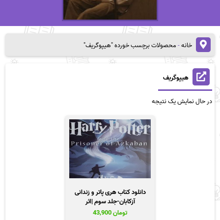
خانه
-
محصولات برچسب خورده "هیپوگریف"
هیپوگریف
در حال نمایش یک نتیجه
دانلود کتاب هری پاتر و زندانی
آزکابان-جلد سوم |اثر
جی.کی.رولینگ
تومان
43,900