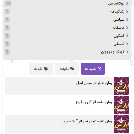
روانشناسی
13
زندگینامه
7
سیاسی
2
عاشقانه
8
غمگین
2
فلسفی
5
کودک و نوجوان
4
جدید ها
نظرات
تگ ها
رمان هیلر اثر میس اویل
رمان نطفه اثر گل رز قرمز
رمان نشسته در نظر اثر آزیتا خیری