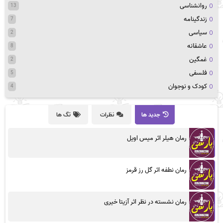
روانشناسی
13
زندگینامه
7
سیاسی
2
عاشقانه
8
غمگین
2
فلسفی
5
کودک و نوجوان
4
جدید ها
نظرات
تگ ها
رمان هیلر اثر میس اویل
رمان نطفه اثر گل رز قرمز
رمان نشسته در نظر اثر آزیتا خیری