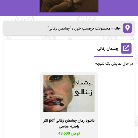
خانه
-
محصولات برچسب خورده "چشمان زغالی"
چشمان زغالی
در حال نمایش یک نتیجه
دانلود رمان چشمان زغالی pdf |اثر
راضیه عباسی
تومان
43,600