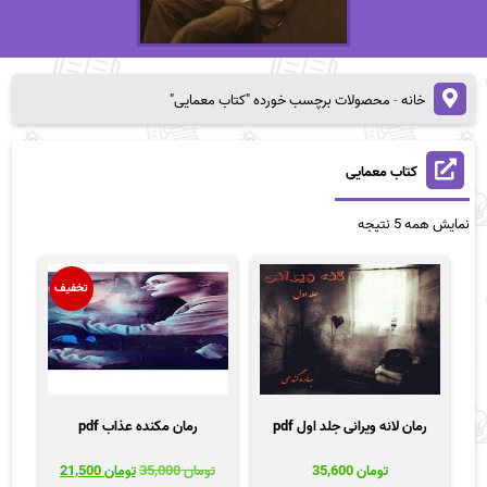
خانه
-
محصولات برچسب خورده "کتاب معمایی"
کتاب معمایی
مرتب‌سازی
نمایش همه 5 نتیجه
بر
اساس
قیمت:
تخفیف
زیاد
به
کم
رمان لانه ویرانی جلد اول pdf
رمان مکنده عذاب pdf
قیمت
قیمت
تومان
35,600
تومان
35,000
تومان
21,500