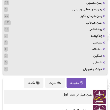
رمان معمایی
75
رمان های جنایی وپلیسی
9
رمان هیجان انگیز
20
رمان هیجانی
172
روانشناسی
13
زندگینامه
7
سیاسی
2
عاشقانه
8
غمگین
2
فلسفی
5
کودک و نوجوان
4
جدید ها
نظرات
تگ ها
رمان هیلر اثر میس اویل