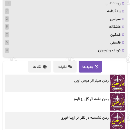
روانشناسی
13
زندگینامه
7
سیاسی
2
عاشقانه
8
غمگین
2
فلسفی
5
کودک و نوجوان
4
جدید ها
نظرات
تگ ها
رمان هیلر اثر میس اویل
رمان نطفه اثر گل رز قرمز
رمان نشسته در نظر اثر آزیتا خیری