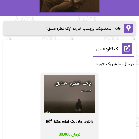
خانه
-
محصولات برچسب خورده "یک قطره عشق"
یک قطره عشق
در حال نمایش یک نتیجه
دانلود رمان یک قطره عشق pdf
تومان
30,000