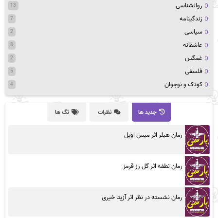
روانشناسی
13
زندگینامه
7
سیاسی
2
عاشقانه
8
غمگین
2
فلسفی
5
کودک و نوجوان
4
جدید ها
نظرات
تگ ها
رمان هیلر اثر میس اویل
رمان نطفه اثر گل رز قرمز
رمان نشسته در نظر اثر آزیتا خیری