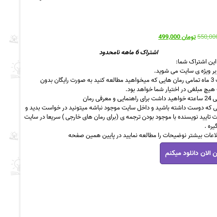
قیمت
قیمت
تومان
499,000
اصلی
فعلی
اشتراک 6 ماهه نامحدود
تومان 550,000
تومان 499,000
 این اشتراک شما:
بود.
است.
بر ویژه ی سایت می شوید.
به مدت 3 ماه تمامی رمان هایی که میخواهید مطالعه کنید به صورت رایگان بدون
هیچ مبلغی در اختیار شما خواهد بود.
ی و معرفی رمان
ی که دوست داشته باشید و داخل سایت موجود نباشه میتونید در خواست بدید و
 تایید نویسنده با موجود بودن ترجمه ی (برای رمان های خارجی ) سریعا در سایت
یره .
لاعات بیشتر نوضیحات را مطالعه نمایید در پایین همین صفحه
 الان دانلود میکنم