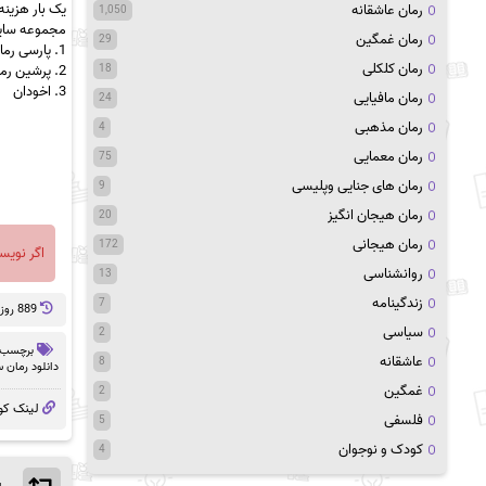
یک بار هزین
رمان عاشقانه
1,050
مجموعه سایت
رمان غمگین
29
1.
پارسی رم
رمان کلکلی
2.
پرشین رم
18
3.
اخودان
رمان مافیایی
24
رمان مذهبی
4
رمان معمایی
75
رمان های جنایی وپلیسی
9
رمان هیجان انگیز
20
رمان هیجانی
172
اگر نویس
روانشناسی
13
زندگینامه
7
889 روز پيش
سیاسی
2
برچسب 
عاشقانه
8
دانلود رمان 
غمگین
2
لینک کو
فلسفی
5
کودک و نوجوان
4