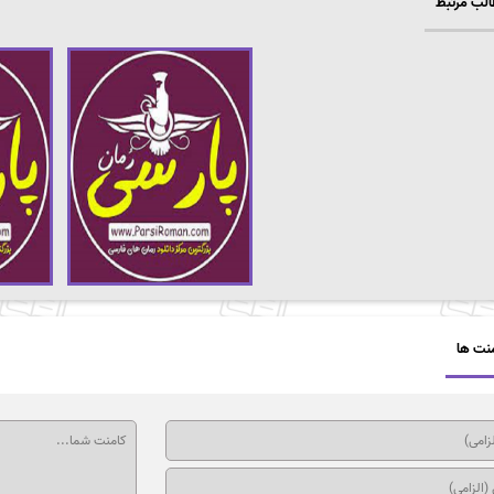
لب مرتبط
نت ها