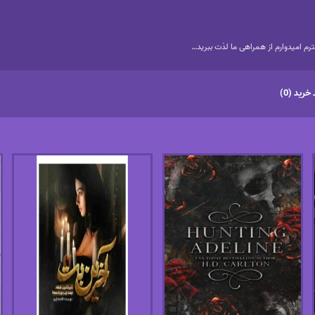
م امیدوارم از همراهی ما لذت ببرید…
خرید (0)