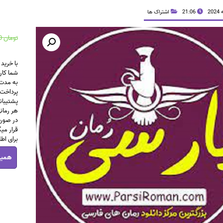
21:06
اشتراک ها
تومان
550,000
با خرید
شما کار
پرداخت 
پشتیبانی 24 ساعته خواهید داشت برای راهنمای
هر رمان
در صورت
قرار میگ
برای اط
اشتراک
همین
6
ماهه
نامحدود
عدد