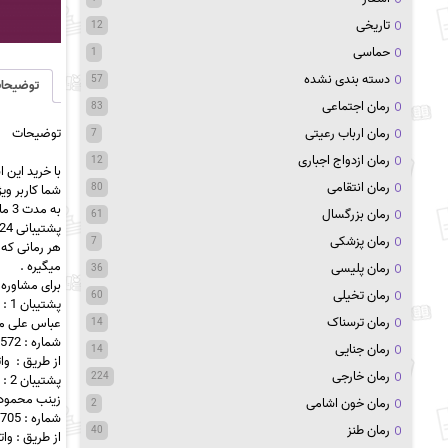
تاریخی
12
حماسی
1
دسته بندی نشده
57
توضیحا
رمان اجتماعی
83
توضیحات
رمان ارباب رعیتی
7
رمان ازدواج اجباری
12
با خرید این
ا
رمان انتقامی
80
شما کاربر وی
به مدت 3 ماه تمامی رمان هایی که میخواهید مطالعه کنید به صورت رایگان بدون پرداخت هیچ مبلغی در اختیار شما خواهد بود.
رمان بزرگسال
61
پشتیبانی 24 ساعته خواهید داشت برای راهنمایی و معرفی رمان
رمان پزشکی
7
هر رمانی که 
میگیره .
رمان پلیسی
36
برای مشاوره 
رمان تخیلی
60
پشتیبان 1 :
رمان ترسناک
عباس علی می
14
شماره : 09221706572
رمان جنایی
14
از طریق : وا
رمان خارجی
224
پشتیبان 2 :
زینب محمودآ
رمان خون اشامی
2
شماره : 09944563705
رمان طنز
40
از طریق : وا