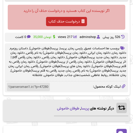
اگر نویسنده این کتاب هستید و درخواست حذف آن را دارید
درخواست حذف کتاب
526 روز پيش
adminshop
217 views
تومان
35,000
0 کامنت
برچسب ها:
احساسات عمیق
,
پارسی رمان
,
پریسا
,
پریسا(طوفان خاموش)
,
داستان روزمره
,
دانلود رمان
,
دانلود رمان ایرانی
,
دانلود رمان پریسا(طوفان خاموش) به نام رقاص
,
دانلود رمان
جدید
,
دانلود رمان جدید پریسا(طوفان خاموش)
,
دانلود رمان رقاص
,
دانلود رمان رقاص pdf |
اثر پریسا(طوفان خاموش)
,
دانلود رمان رقاص از پریسا(طوفان خاموش)
,
دانلود رمان رقاص به
قلم پریسا(طوفان خاموش)
,
دانلود رمان های پریسا(طوفان خاموش)
,
رقاص
,
رمان ایرانی
,
رمان
جدید پریسا(طوفان خاموش) به نام رقاص
,
رمان جدید رقاص به قلم پریسا(طوفان خاموش)
,
رمان عاشقانه
,
روابط عاطفی
,
شخصیت‌های جذاب
,
طوفان خاموش
,
عاشقانه
لینک کوتاه محصول:
دیگر نوشته های
پریسا
,
طوفان خاموش