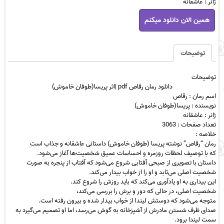
ژانر : عاشقانه
دانلود
همین الان دانلود میکنم
رمان
رقاص
pdf
|
توضیحات
اثر
پریسا(طوفان
توضیحات
خاموش)
دانلود رمان رقاص pdf |اثر پریسا(طوفان خاموش)
عدد
اسم رمان : رقاص
نویسنده : پریسا(طوفان خاموش)
ژانر : عاشقانه
تعداد صفحات : 3063
خلاصه :
رمان “رقاص” نوشته پریسا (طوفان خاموش) داستانی عاشقانه و جذاب است
که با توصیف لحظات روزمره و احساسات عمیق شخصیت‌ها آغاز می‌شود.
داستان با تصویری از صبحی آفتابی شروع می‌شود که آفتاب از پنجره به صورت
شخصیت اصلی می‌تابد و او را از خواب بیدار می‌کند.
این بیداری به او یادآوری می‌کند که باید روزش را شروع کند.
شخصیت اصلی، در حالی که دور و برش را بررسی می‌کند،
متوجه می‌شود که دوستش لیندا از خواب بیدار شده و بیرون رفته است.
صدای ظرف شستن مادرش از آشپزخانه به گوش می‌رسد، اما او تصمیم می‌گیرد به
سمت لیندا برود.