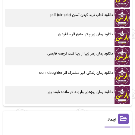
دانلود کتاب ترید کردن آسان (simple) pdf
دانلود رمان زیر چتر عشق اثر خاطره.ق
دانلود رمان زهر زیبا از رینا کنت ترجمه فارسی
دانلود رمان زندگی غیر مشترک اثر sun_daughter
دانلود رمان روزهای وارونه اثر مائده باوند پور
اینماد