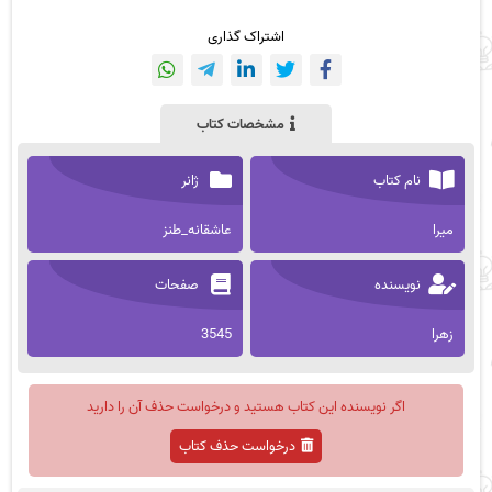
اشتراک گذاری
مشخصات کتاب
نام کتاب
ژانر
میرا
عاشقانه_طنز
نویسنده
صفحات
زهرا
3545
اگر نویسنده این کتاب هستید و درخواست حذف آن را دارید
درخواست حذف کتاب