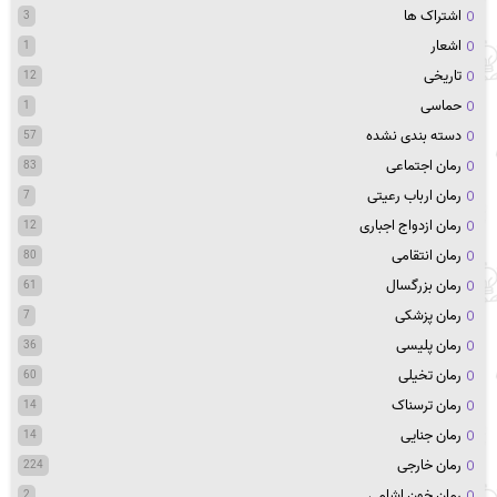
اشتراک ها
3
اشعار
1
تاریخی
12
حماسی
1
دسته بندی نشده
57
رمان اجتماعی
83
رمان ارباب رعیتی
7
رمان ازدواج اجباری
12
رمان انتقامی
80
رمان بزرگسال
61
رمان پزشکی
7
رمان پلیسی
36
رمان تخیلی
60
رمان ترسناک
14
رمان جنایی
14
رمان خارجی
224
رمان خون اشامی
2