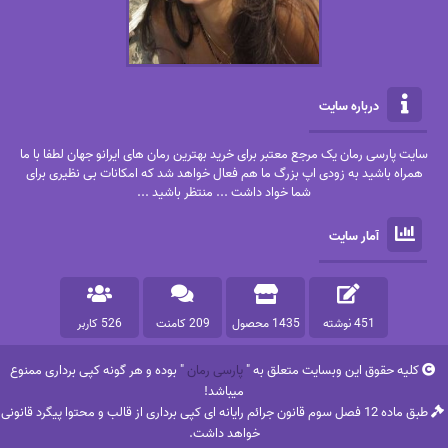
درباره سایت
سایت پارسی رمان یک مرجع معتبر برای خرید بهترین رمان های ایرانو جهان لطفا با ما
همراه باشید به زودی اپ بزرگ ما هم فعال خواهد شد که امکانات بی نظیری برای
شما خواد داشت ... منتظر باشید ...
آمار سایت
451 نوشته
1435 محصول
209 کامنت
526 کاربر
کلیه حقوق این وبسایت متعلق به "
پارسی رمان
" بوده و هر گونه کپی برداری ممنوع
میباشد!
طبق ماده 12 فصل سوم قانون جرائم رایانه ای کپی برداری از قالب و محتوا پیگرد قانونی
خواهد داشت.