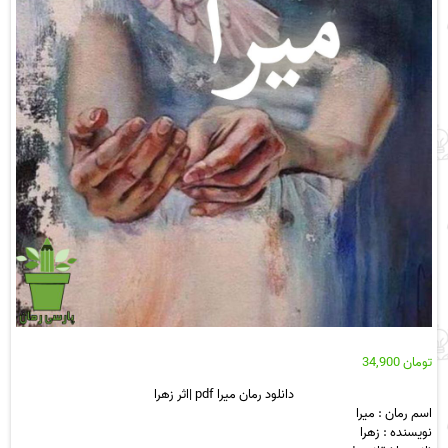
تومان
34,900
دانلود رمان میرا pdf |اثر زهرا
اسم رمان : میرا
نویسنده : زهرا