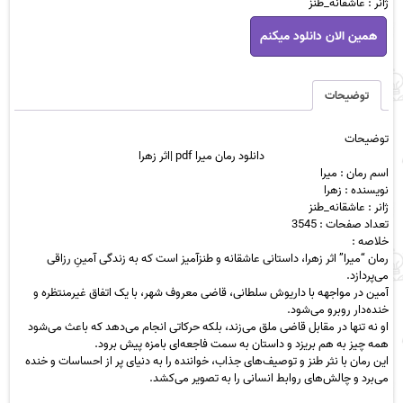
ژانر : عاشقانه_طنز
دانلود
همین الان دانلود میکنم
رمان
میرا
pdf
|
توضیحات
اثر
زهرا
توضیحات
عدد
دانلود رمان میرا pdf |اثر زهرا
اسم رمان : میرا
نویسنده : زهرا
ژانر : عاشقانه_طنز
تعداد صفحات : 3545
خلاصه :
رمان “میرا” اثر زهرا، داستانی عاشقانه و طنزآمیز است که به زندگی آمینِ رزاقی
می‌پردازد.
آمین در مواجهه با داریوش سلطانی، قاضی معروف شهر، با یک اتفاق غیرمنتظره و
خنده‌دار روبرو می‌شود.
او نه تنها در مقابل قاضی ملق می‌زند، بلکه حرکاتی انجام می‌دهد که باعث می‌شود
همه چیز به هم بریزد و داستان به سمت فاجعه‌ای بامزه پیش برود.
این رمان با نثر طنز و توصیف‌های جذاب، خواننده را به دنیای پر از احساسات و خنده
می‌برد و چالش‌های روابط انسانی را به تصویر می‌کشد.