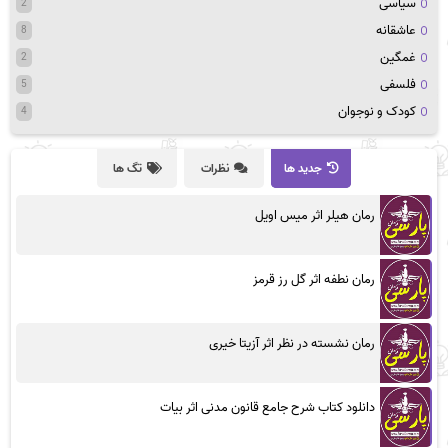
سیاسی
2
عاشقانه
8
غمگین
2
فلسفی
5
کودک و نوجوان
4
جدید ها
نظرات
تگ ها
رمان هیلر اثر میس اویل
رمان نطفه اثر گل رز قرمز
رمان نشسته در نظر اثر آزیتا خیری
دانلود کتاب شرح جامع قانون مدنی اثر بیات