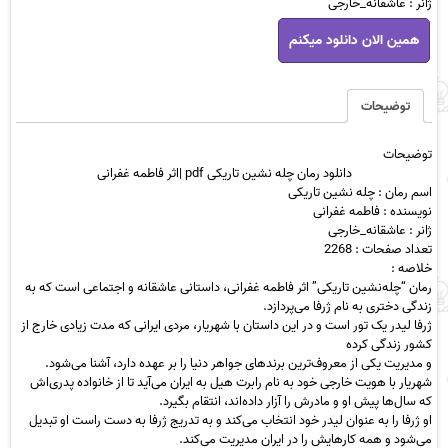
ژانر : عاشقانه_خارجی
دانلود
همین الان دانلود میکنم
رمان
چله
نشین
تاریکی
توضیحات
pdf
|
توضیحات
اثر
دانلود رمان چله نشین تاریکی pdf |اثر فاطمه غفرانی
فاطمه
اسم رمان : چله نشین تاریکی
غفرانی
نویسنده : فاطمه غفرانی
عدد
ژانر : عاشقانه_خارجی
تعداد صفحات : 2268
خلاصه :
رمان “چله‌نشین تاریکی” اثر فاطمه غفرانی، داستانی عاشقانه و اجتماعی است که به
زندگی دختری به نام ژرفا می‌پردازد.
ژرفا لیدر یک تور است و در این داستان با شهریار، مردی ایرانی که مدت زیادی خارج از
کشور زندگی کرده
و مدیریت یکی از معروف‌ترین برندهای جواهر دنیا را بر عهده دارد، آشنا می‌شود.
شهریار با هویت خارجی خود به نام رابرت هیل به ایران می‌آید تا از خانواده پدری‌اش
که سال‌ها پیش او و مادرش را آزار داده‌اند، انتقام بگیرد.
او ژرفا را به عنوان لیدر خود انتخاب می‌کند و به تدریج ژرفا به دست راست او تبدیل
می‌شود و همه کارهایش را در ایران مدیریت می‌کند.