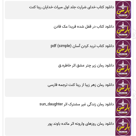
دانلود کتاب خدای شرارت جلد اول میراث خدایان رینا کنت
دانلود کتاب در قفل شده فریدا مک فادن
دانلود کتاب ترید کردن آسان (simple) pdf
دانلود رمان زیر چتر عشق اثر خاطره.ق
دانلود رمان زهر زیبا از رینا کنت ترجمه فارسی
دانلود رمان زندگی غیر مشترک اثر sun_daughter
دانلود رمان روزهای وارونه اثر مائده باوند پور