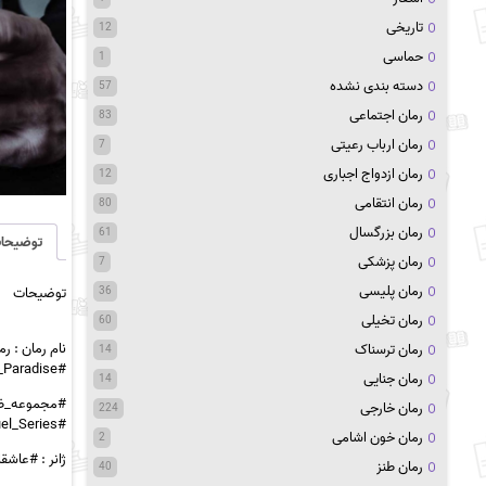
تاریخی
12
حماسی
1
دسته بندی نشده
57
رمان اجتماعی
83
رمان ارباب رعیتی
7
رمان ازدواج اجباری
12
رمان انتقامی
80
رمان بزرگسال
61
توضیحا
رمان پزشکی
7
رمان پلیسی
36
توضیحات
رمان تخیلی
60
نام رمان :
رما
رمان ترسناک
14
#Cruel_Paradise
رمان جنایی
14
#مجموعه_ظا
رمان خارجی
224
#Beautifully_Cruel_Series
رمان خون اشامی
2
ژانر : #عاشق
رمان طنز
40