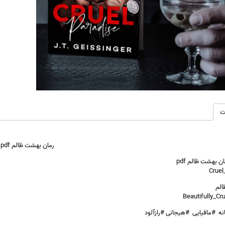
ت
رمان بهشت ظالم pdf
ن بهشت ظالم pdf
لم
انه #مافیایی #هیجانی #رازآلود