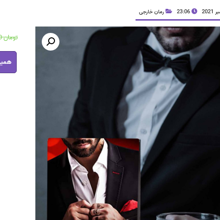
23:06
رمان خارجی
تومان
43,800
رمان
همین
بهشت
ظالم
pdf
عدد