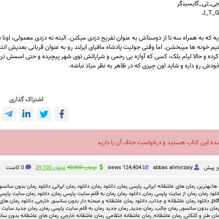
جی_تی_گایسینگر
 که به همراه سه تا از دوستاش به عنوان تفریح دزدی میکنن. البته نه دزدی معمولی، اونا به
تیم خونه ها میبخشن. اما وقتی جولیت پادشاه مافیای ایرلند رو به عنوان قربانی بعدیش ان
کرده و حالا لیام بلک، کسی که آوازه بی رحمی و شراراتش توی شهر پیچیده و حتی اسمش تن مردم
ودش رو داره و شاید اون چیزی که در ظاهر به نظر میاد نباشه.
اشتراک گذاری
نده این کتاب هستید و درخواست حذف آن را دارید
قیمت
قیمت
abbas alimirzaiy
124,404 views
تومان
43,800
تومان
39,100
0 کامنت
اصلی
فعلی
تومان 43,800
تومان 39,100
ها:
بهترین رمان های عاشقانه ایرانی
,
پارسی رمان
,
دانلود رمان
,
دانلود رمان ایرانی
,
دانلود رمان بدون سانسو
بود.
است.
نلود رمان رمان از سایت پارسی رمان
,
دانلود رمان رمان به قلم سایت پارسی رمان
,
دانلود رمان سایت پارسی 
,
دانلود رمان عاشقانه و جذاب
,
دانلود رمان عاشقانه و صحنه دار بدون سانسور خارجی
,
دانلود رمان های
مان بدون سانسور
,
رمان جالب
,
رمان جدید
,
رمان جدید رمان به قلم سایت پارسی رمان
,
رمان جدید سایت پا
ان طنز و کلکلی
,
رمان عاشقانه
,
رمان عاشقانه انتقامی
,
رمان عاشقانه خارجی
,
رمان های عاشقانه بدون سان