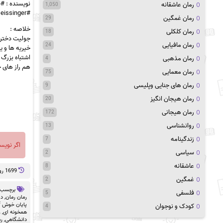
نویسنده : #
رمان عاشقانه
1,050
#J_T_Geissinger
رمان غمگین
29
خلاصه :
رمان کلکلی
18
جولیت دختریه
رمان مافیایی
24
خیریه ها و ی
اشتباه بزرگ 
رمان مذهبی
4
هم راز های خ
رمان معمایی
75
رمان های جنایی وپلیسی
9
رمان هیجان انگیز
20
رمان هیجانی
172
روانشناسی
13
زندگینامه
7
اگر نویس
سیاسی
2
عاشقانه
8
1699 روز پيش
غمگین
2
برچسب 
فلسفی
5
رمان رمان
,
دا
پایان خوش pdf
کودک و نوجوان
4
همخونه ای
,
ر
دانشگاهی
,
رم