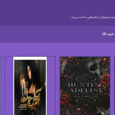
م امیدوارم از همراهی ما لذت ببرید…
خرید (0)