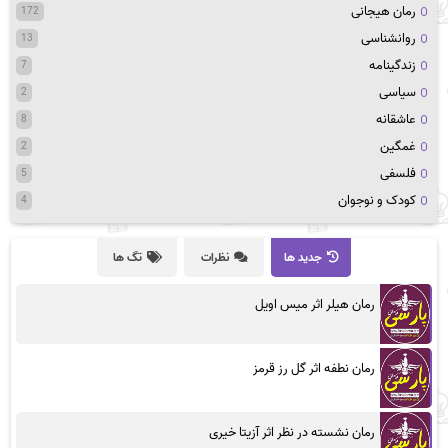
رمان هیجانی
172
روانشناسی
13
زندگینامه
7
سیاسی
2
عاشقانه
8
غمگین
2
فلسفی
5
کودک و نوجوان
4
جدید ها
نظرات
تگ ها
رمان هیلر اثر میس اویل
رمان نطفه اثر گل رز قرمز
رمان نشسته در نظر اثر آزیتا خیری