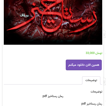
تومان
33,000
رمان
همین الان دانلود میکنم
رستاخیز
pdf
عدد
توضیحات
توضیحات
رمان رستاخیز pdf
رمان رستاخیز pdf