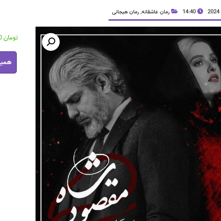
14:40
رمان عاشقانه
,
رمان هیجانی
تومان
15,000
رمان
همین
شاه
مقصود
pdf
عدد