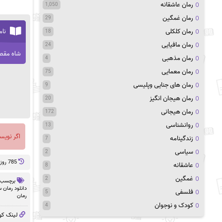
رمان عاشقانه
1,050
رمان غمگین
29
نام
رمان کلکلی
18
رمان مافیایی
24
شاه مقص
رمان مذهبی
4
رمان معمایی
75
رمان های جنایی وپلیسی
9
رمان هیجان انگیز
20
رمان هیجانی
172
روانشناسی
13
اگر نویس
زندگینامه
7
سیاسی
2
785 روز پيش
عاشقانه
8
غمگین
2
برچسب 
دانلود رمان 
فلسفی
5
رمان
کودک و نوجوان
4
لینک کو