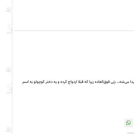
ی‌شه… زنی فوق‌العاده زیبا که قبلا ازدواج کرده و یه دختر کوچولو به اسم