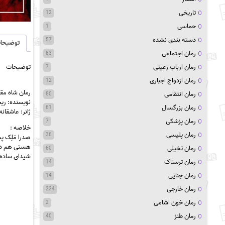
تاریخی
12
حماسی
1
دسته بندی نشده
57
توضیحا
رمان اجتماعی
83
توضیحات
رمان ارباب رعیتی
7
رمان ازدواج اجباری
12
رمان شاه مقصو
رمان انتقامی
80
نویسنده: ری
رمان بزرگسال
61
ژانر: عاشقان
رمان پزشکی
7
خلاصه :
رمان پلیسی
36
صدرا مَلِک پ
هستی هم دار
رمان تخیلی
60
شیدای ساده و
رمان ترسناک
14
رمان جنایی
14
رمان خارجی
224
رمان خون اشامی
2
رمان طنز
40