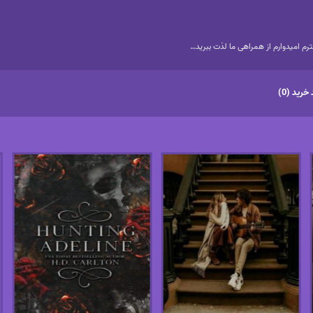
م امیدوارم از همراهی ما لذت ببرید…
خرید (0)