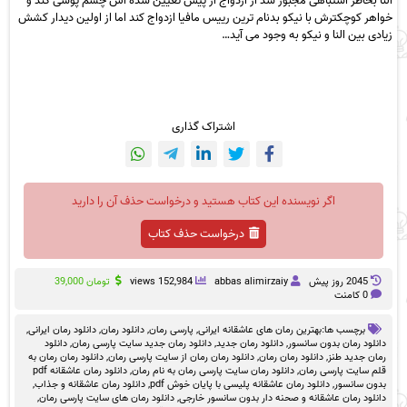
النا بخاطر اشتباهی مجبور شد از ازدواج از پیش تعیین شده اش چشم پوشی کند و
خواهر کوچکترش با نیکو بدنام ترین رییس مافیا ازدواج کند اما از اولین دیدار کشش
زیادی بین النا و نیکو به وجود می آید…
اشتراک گذاری
اگر نویسنده این کتاب هستید و درخواست حذف آن را دارید
درخواست حذف کتاب
2045 روز پيش
abbas alimirzaiy
152,984 views
تومان
39,000
0 کامنت
برچسب ها:
بهترین رمان های عاشقانه ایرانی
,
پارسی رمان
,
دانلود رمان
,
دانلود رمان ایرانی
,
دانلود رمان بدون سانسور
,
دانلود رمان جدید
,
دانلود رمان جدید سایت پارسی رمان
,
دانلود
رمان جدید طنز
,
دانلود رمان رمان
,
دانلود رمان رمان از سایت پارسی رمان
,
دانلود رمان رمان به
قلم سایت پارسی رمان
,
دانلود رمان سایت پارسی رمان به نام رمان
,
دانلود رمان عاشقانه pdf
بدون سانسور
,
دانلود رمان عاشقانه پلیسی با پایان خوش pdf
,
دانلود رمان عاشقانه و جذاب
,
دانلود رمان عاشقانه و صحنه دار بدون سانسور خارجی
,
دانلود رمان های سایت پارسی رمان
,