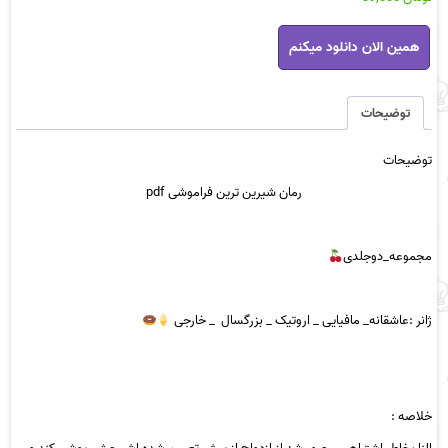
رمان
همین الان دانلود میکنم
شیرین
ترین
فراموشی
pdf
توضیحات
عدد
توضیحات
رمان شیرین ترین فراموشی pdf
مجموعه_دوجلدی
ژانر :
عاشقانه
_
مافیایی
_ اروتیک _ بزرگسال _ خارجی
خلاصه :