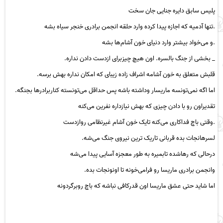
پلیس سابق دایره جنایی جان سخت
.تنها آدمیه که اجازه پیدا کرده وارد حلقه انجمن برادری خنجر سیاه بشه
.و می‌خواد بیشتر وارد دنیای خون آشام‌ها بشه
_ بخشی از جنگ بالسره. اون هیچ چیزبرای ازدست دادن نداره.
قلبش متعلق به خون‌ آشامه اشراف زاده زیبای که امکان نداره بهش برسه.
اما اگه نمی‌تونسه ماریسار وداشته باشه پس
حداقل
می‌تونسته کنارب
راد
رها بجنگه.
تقدیراون رو با دادن چیز
ی که بهش
نیازداره نفرین می‌کنه
.وقتی باچ فداکاری می‌کنه تایک خون آشام غیرنظامی روازدست
لسرهانجات بده قربانی تاریک ترین نیروی
جنگ
می‌شه.
درحالی که رهاشده تابمیره به طور معجزه آس
ایی پی
دا می‌شه
وانجمن برادری ماریسا رو فرامی‌خونه
ت
ا اونونجات بده.
اما شاید حتی عشق ماریسا اون قدرکافی نباشه که باچ روبر
گردونه