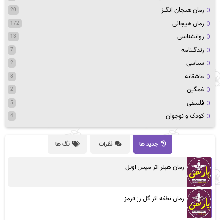
رمان هیجان انگیز
20
رمان هیجانی
172
روانشناسی
13
زندگینامه
7
سیاسی
2
عاشقانه
8
غمگین
2
فلسفی
5
کودک و نوجوان
4
جدید ها
نظرات
تگ ها
رمان هیلر اثر میس اویل
رمان نطفه اثر گل رز قرمز