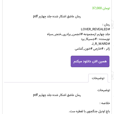
تومان
37,000
رمان عاشق ا
شکا
ر شده جلد چهارم pdf
رمان :
#LOVER_REVEALED
جلد چها‌رم ازمجموعه #انجمن_برادری_خنجر_سیاه
نویسنده : #جسیکا_برد
#J_R_WARD
ژانر : #خارجی #خون_آشامی
رمان
همین الان دانلود میکنم
عاشق
اشکار
شده
جلد
توضیحات
چهارم
pdf
توضیحات
عدد
رمان عاشق ا
شکا
ر شده جلد چهارم pdf
خلاصه :
باچ اونیل جنگجوی با لفطره‌ ست.