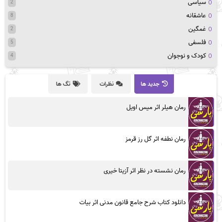
سیاسی
2
عاشقانه
8
غمگین
2
فلسفی
5
کودک و نوجوان
4
جدید ها
نظرات
تگ ها
رمان هیلر اثر میس اویل
رمان نطفه اثر گل رز قرمز
رمان نشسته در نظر اثر آزیتا خیری
دانلود کتاب شرح جامع قانون مدنی اثر بیات