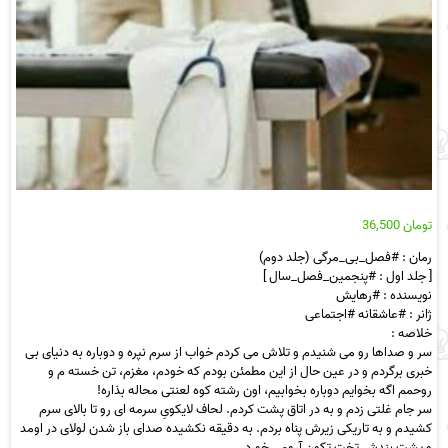
تومان
36,500
رمان : #فصل_بی_مرگی (جلد دوم)
[ جلد اول : #پنجمین_فصل_سال ]
نویسنده : #رهایش
ژانر : #عاشقانه #اجتماعی
خلاصه :
سر و صداها رو می شنیدم و تلاش می کردم خواب از سرم نپره و دوباره به دنیای بی
خبری برگردم و در عین حال از این مطمئن بودم که خودم، مغزم، تن خسته م و
روحمم اگه بخوایم دوباره بخوابیم، اون رشته کوه لعنتی محاله بذاره!
سر جام غلتی زدم و به در اتاق پشت کردم. لحاف لایکویِ سرمه ای رو تا بالای سرم
کشیدم و به تاریکی زیرش پناه بردم. به دقیقه نکشیده صدای باز شدن لولای در اومد
و پشت بندش تخت تکون آرومی خورد.