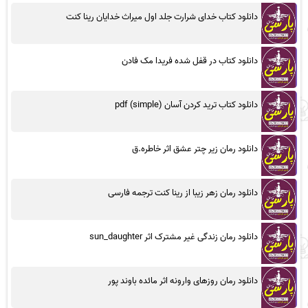
دانلود کتاب خدای شرارت جلد اول میراث خدایان رینا کنت
دانلود کتاب در قفل شده فریدا مک فادن
دانلود کتاب ترید کردن آسان (simple) pdf
دانلود رمان زیر چتر عشق اثر خاطره.ق
دانلود رمان زهر زیبا از رینا کنت ترجمه فارسی
دانلود رمان زندگی غیر مشترک اثر sun_daughter
دانلود رمان روزهای وارونه اثر مائده باوند پور