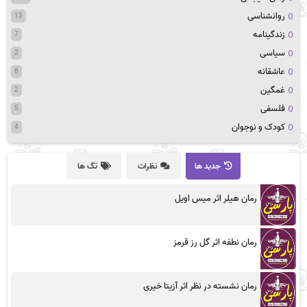
روانشناسی
13
زندگینامه
7
سیاسی
2
عاشقانه
8
غمگین
2
فلسفی
5
کودک و نوجوان
4
جدید ها
نظرات
تگ ها
رمان هیلر اثر میس اویل
رمان نطفه اثر گل رز قرمز
رمان نشسته در نظر اثر آزیتا خیری