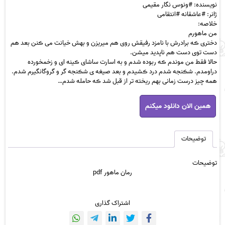
نویسنده: #ونوس نگار مقیمی
ژانر: #عاشقانه #انتقامی
خلاصه:
من ماهورم
دختری ڪه برادرش با نامزد رفیقش روی هم میریزن و بهش خیانت می ڪنن بعد هم
دست توی دست هم ناپدید میشن.
حالا فقط من موندم ڪه ربوده شدم و به اسارت ساشای ڪینه ای و زخمخورده
دراومدم. شڪنجه شدم درد ڪشیدم و بعد صیغه ی شڪنجه گر و گروگانگیرم شدم.
همه چیز درست زمانی بهم ریخته تر از قبل شد ڪه حامله شدم…
رمان
همین الان دانلود میکنم
ماهور
pdf
عدد
توضیحات
توضیحات
رمان ماهور pdf
اشتراک گذاری