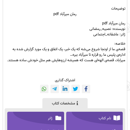
توضیحات
رمان میرآباد pdf
رمان میرآباد pdf
نویسنده: نصیبه_رمضانی
ژانر: عاشقانه_اجتماعی
خلاصه:
قصه‌ی ما از اونجا شروع می‌شه که یک خبر، یک اتفاق و یک مورد گزارش شده به
اداره‌ی پلیس ما رو قراره تا میرآباد ببره…
میراباد، قصه‌ی الهه‌ای هست که همیشه ارزوهایش هم مثل خودش ساده هستند.
اشتراک گذاری
مشخصات کتاب
نام کتاب
ژانر