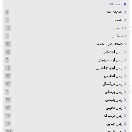
محصولات
اشتراک ها
3
اشعار
1
تاریخی
12
حماسی
1
دسته بندی نشده
57
رمان اجتماعی
83
رمان ارباب رعیتی
7
رمان ازدواج اجباری
12
رمان انتقامی
80
رمان بزرگسال
61
رمان پزشکی
7
رمان پلیسی
36
رمان تخیلی
60
رمان ترسناک
14
رمان جنایی
14
رمان خارجی
224