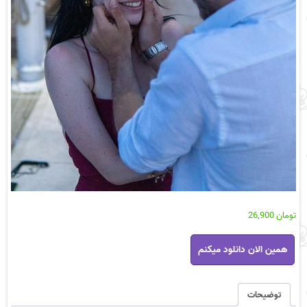
تومان
26,900
رمان
همین الان دانلود میکنم
میرآباد
pdf
عدد
توضیحات