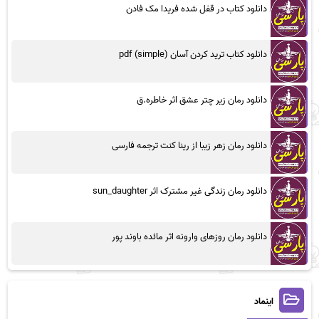
دانلود کتاب در قفل شده فریدا مک فادن
دانلود کتاب ترید کردن آسان (simple) pdf
دانلود رمان زیر چتر عشق اثر خاطره.ق
دانلود رمان زهر زیبا از رینا کنت ترجمه فارسی
دانلود رمان زندگی غیر مشترک اثر sun_daughter
دانلود رمان روزهای وارونه اثر مائده باوند پور
اینماد