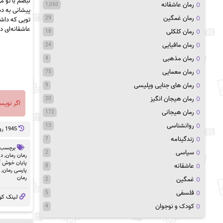
نبضم با تو می
رمان عاشقانه
1,050
پیشانی به د
رمان غمگین
29
تویی که داش
عاشقانه‌ای 
رمان کلکلی
18
رمان مافیایی
24
رمان مذهبی
4
رمان معمایی
75
رمان های جنایی وپلیسی
9
رمان هیجان انگیز
20
اگر نویس
رمان هیجانی
172
روانشناسی
13
1945 روز پيش
زندگینامه
7
برچسب 
سیاسی
2
رمان رمان
,
دا
پایان خوش pdf
عاشقانه
8
پارسی رمان
,
رمان
غمگین
2
فلسفی
5
لینک کو
کودک و نوجوان
4