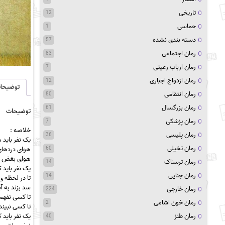
تاریخی
12
حماسی
1
دسته بندی نشده
57
رمان اجتماعی
83
رمان ارباب رعیتی
7
رمان ازدواج اجباری
12
توضیحا
رمان انتقامی
80
رمان بزرگسال
61
توضیحات
رمان پزشکی
7
خ
لاص
ه :
رمان پلیسی
36
یک نفر باید 
رمان تخیلی
60
هوای دردهای 
هوای بغض ها
رمان ترسناک
14
یک نفر باید ک
رمان جنایی
14
تا در لحظه 
سد بزند به آ
رمان خارجی
224
تا کسی نفهمد
رمان خون اشامی
2
تا کسی نبیند
رمان طنز
یک نفر باید 
40