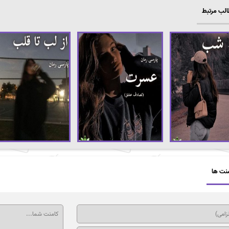
لب مرتبط
نت ها