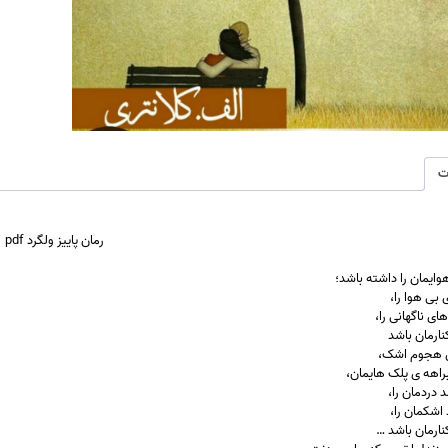
ت
رمان
پاییز ولگرد pdf
هوایمان را داشته باشد؛
بی هوا را،
ی ناگهانی را،
نارمان باشد
ی هجوم اشک،
براهه ی پلک هایمان،
 دردمان را،
 اشکمان را،
کنارمان باشد …