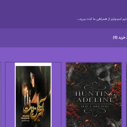
م امیدوارم از همراهی ما لذت ببرید…
خرید (0)