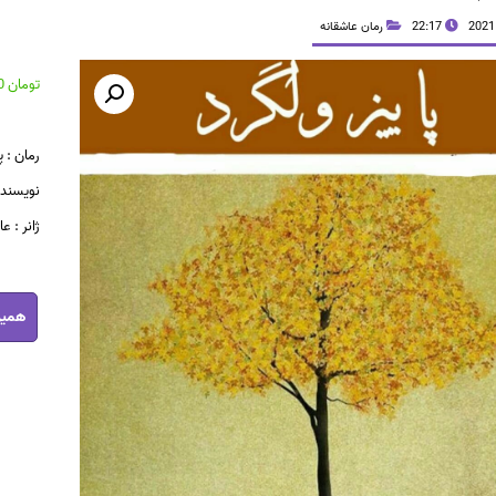
22:17
رمان عاشقانه
تومان
38,700
رمان : پ
نویسنده
ژانر : 
رمان
همین
پاییز
ولگرد
pdf
عدد