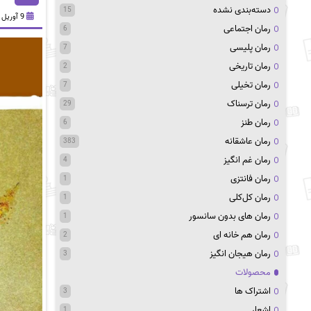
دسته‌بندی نشده
15
9 آوریل 2021
رمان اجتماعی
6
رمان پلیسی
7
رمان تاریخی
2
رمان تخیلی
7
رمان ترسناک
29
رمان طنز
6
رمان عاشقانه
383
رمان غم انگیز
4
رمان فانتزی
1
رمان کل‌کلی
1
رمان های بدون سانسور
1
رمان هم خانه ای
2
رمان هیجان انگیز
3
محصولات
اشتراک ها
3
اشعار
1