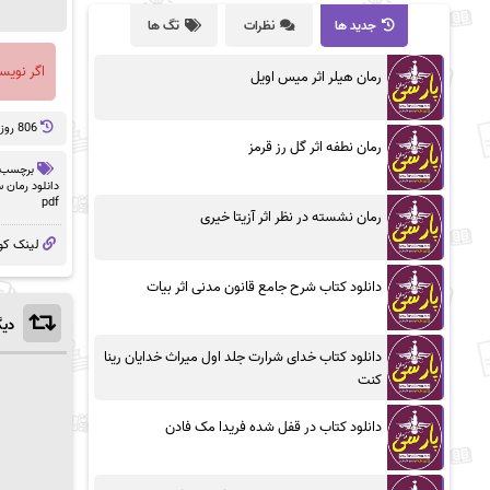
جدید ها
نظرات
تگ ها
اگر نویس
رمان هیلر اثر میس اویل
806 روز پيش
رمان نطفه اثر گل رز قرمز
برچسب 
دانلود رمان 
pdf
رمان نشسته در نظر اثر آزیتا خیری
لینک کو
دانلود کتاب شرح جامع قانون مدنی اثر بیات
دیگ
دانلود کتاب خدای شرارت جلد اول میراث خدایان رینا
کنت
دانلود کتاب در قفل شده فریدا مک فادن