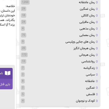
رمان عاشقانه
1,050
خلاصه:
رمان غمگین
29
این داستان ه
رمان کلکلی
خودشان ترتیب
18
بگذراند. هم
رمان مافیایی
24
بزند؟ آیا اس
رمان مذهبی
4
رمان معمایی
75
رمان های جنایی وپلیسی
9
رمان هیجان انگیز
20
رمان هیجانی
172
روانشناسی
13
زندگینامه
7
نام
سیاسی
2
عاشقانه
8
بازی قتل
غمگین
2
فلسفی
5
کودک و نوجوان
4