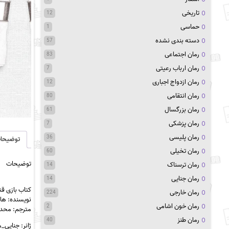
تاریخی
12
حماسی
1
دسته بندی نشده
57
رمان اجتماعی
83
رمان ارباب رعیتی
7
رمان ازدواج اجباری
12
رمان انتقامی
80
رمان بزرگسال
61
رمان پزشکی
7
رمان پلیسی
36
توضیحا
رمان تخیلی
60
توضیحات
رمان ترسناک
14
رمان جنایی
14
کتاب بازی قتل pdf (جلد چ
رمان خارجی
224
نویسنده: ه
رمان خون اشامی
2
مترجم: محد
رمان طنز
40
ژانر: جنایی_