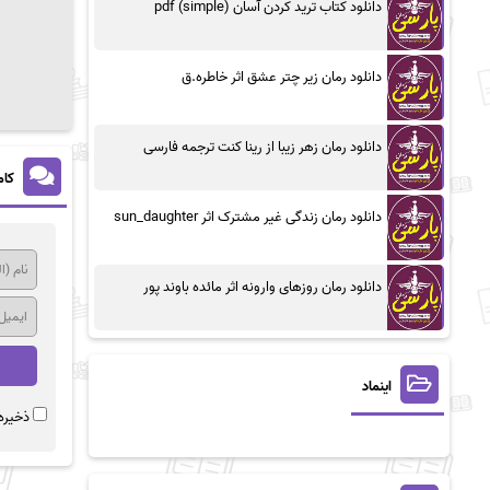
دانلود کتاب ترید کردن آسان (simple) pdf
دانلود رمان زیر چتر عشق اثر خاطره.ق
دانلود رمان زهر زیبا از رینا کنت ترجمه فارسی
کام
دانلود رمان زندگی غیر مشترک اثر sun_daughter
دانلود رمان روزهای وارونه اثر مائده باوند پور
اینماد
ذخیره 