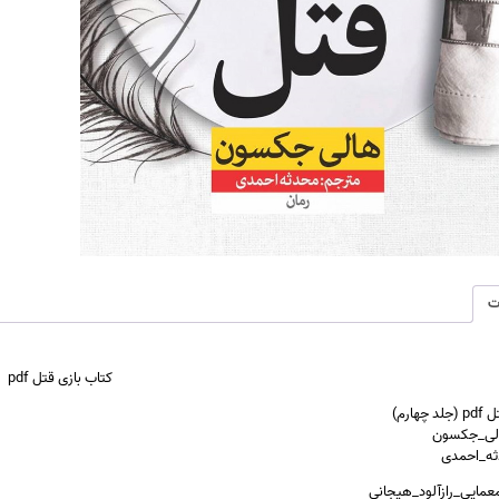
ت
کتاب بازی قتل pdf
هارم)
الی_جکسون
ثه_احمدی
معمایی_رازآلود_هیجانی