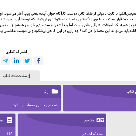
یجان‌انگیز با کارت دعوتی از طرف کانر، دوست کارآگاه جوانِ آینده یعنی پیپ آغاز می‌شود.
 دیده‌: قرار است سیلیا بورن (دختری متعلق به خانواده‌ای ثروتمند که توسط آن‌ها طرد شده
ه‌چیز شبیه یک ضیافت اشرافی عادی است اما پیدا شدن جسد مردی خونین همه‌چیز را تغییر
کاتلندیارد می‌تواند این معما را حل کند؟ چه رازی در این خانه‌ی پرشکوه ولی دوست‌نداشتنی پ
اشتراک گذاری
مشخصات کتاب
 کتاب
ژانر
هیجانی جنایی معمایی راز الود
مترجم
صف
محدثه احمدی
118