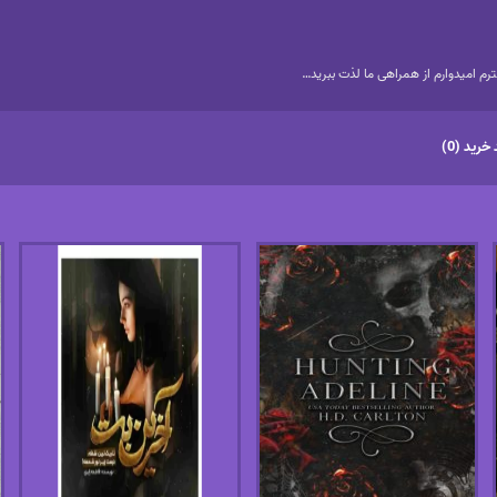
م امیدوارم از همراهی ما لذت ببرید…
خرید (0)