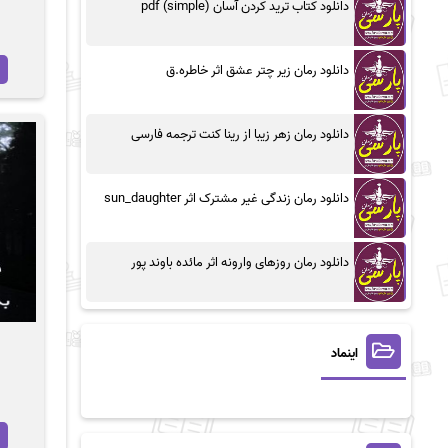
دانلود کتاب ترید کردن آسان (simple) pdf
دانلود رمان زیر چتر عشق اثر خاطره.ق
دانلود رمان زهر زیبا از رینا کنت ترجمه فارسی
دانلود رمان زندگی غیر مشترک اثر sun_daughter
دانلود رمان روزهای وارونه اثر مائده باوند پور
اینماد