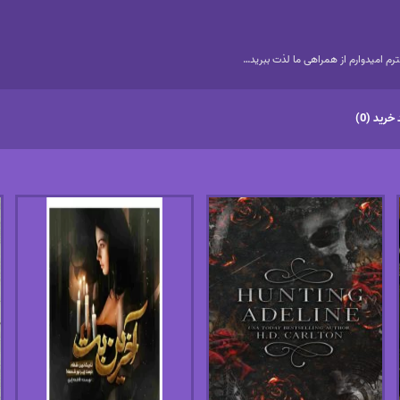
م امیدوارم از همراهی ما لذت ببرید…
خرید (0)