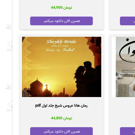
تومان
44,900
.
همین الان دانلود میکنم.
رمان هانا عروس شیخ جلد اول pdf
تومان
44,800
.
همین الان دانلود میکنم.