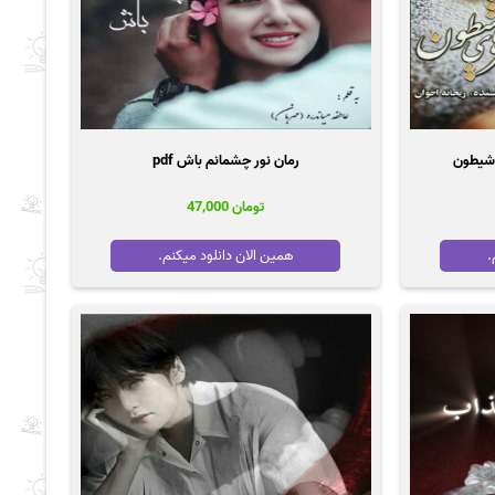
 شیطون
رمان نور چشمانم باش pdf
تومان
47,000
.
همین الان دانلود میکنم.