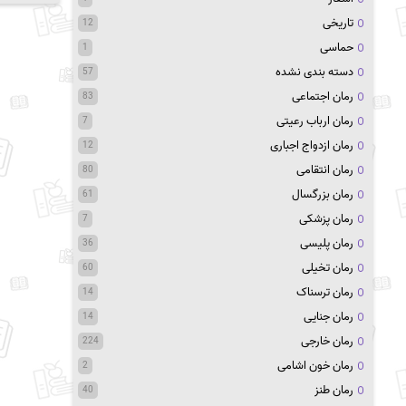
تاریخی
12
حماسی
1
دسته بندی نشده
57
رمان اجتماعی
83
رمان ارباب رعیتی
7
رمان ازدواج اجباری
12
رمان انتقامی
80
رمان بزرگسال
61
رمان پزشکی
7
رمان پلیسی
36
رمان تخیلی
60
رمان ترسناک
14
رمان جنایی
14
رمان خارجی
224
رمان خون اشامی
2
رمان طنز
40