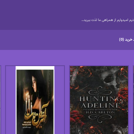
م امیدوارم از همراهی ما لذت ببرید…
خرید (0)