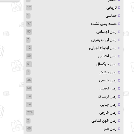
تاریخی
12
حماسی
1
دسته بندی نشده
57
رمان اجتماعی
83
رمان ارباب رعیتی
7
رمان ازدواج اجباری
12
رمان انتقامی
80
رمان بزرگسال
61
رمان پزشکی
7
رمان پلیسی
36
رمان تخیلی
60
رمان ترسناک
14
رمان جنایی
14
رمان خارجی
224
رمان خون اشامی
2
رمان طنز
40