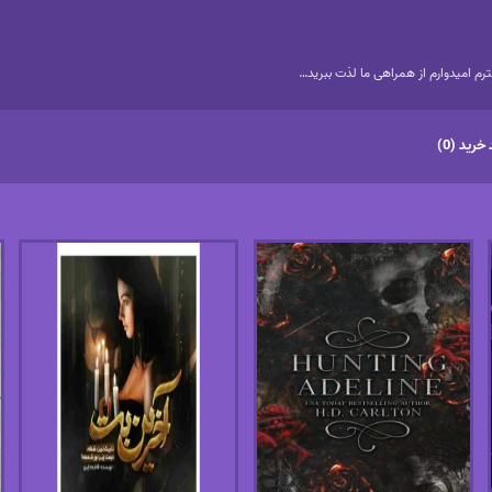
م امیدوارم از همراهی ما لذت ببرید…
خرید (0)