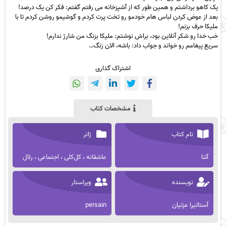
یک کاهو برداشتم و همین طور که از آشپزخانه می رفتم گفتم: فکر کن یک درصد!
بعد از عوض کردن لباس هام خودمو رو تخت پرت کردم و گوشیمو روشن کردم تا با
ملیکا حرف بزنم!
خب خدا رو شکر آنلاین بود، براش نوشتم: ملیکا بزنگ من شارژ ندارم!
سریع پیغامم رو خواند و جواب داد: باشه، الان زنگ…
اشتراک گذاری
مشخصات کتاب
نام کتاب
ژانر
آتنا
عاشقانه ، کل‌کلی ، اجتماعی ، رئال
نویسنده
ویراستار
آستاتیرا عزتیان
persain