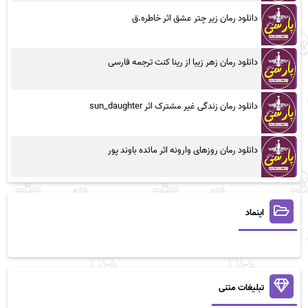
دانلود رمان زیر چتر عشق اثر خاطره.ق
دانلود رمان زهر زیبا از رینا کنت ترجمه فارسی
دانلود رمان زندگی غیر مشترک اثر sun_daughter
دانلود رمان روزهای وارونه اثر مائده باوند پور
اینماد
تبلیغات متنی