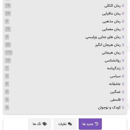
رمان کلکلی
18
رمان مافیایی
24
رمان مذهبی
4
رمان معمایی
75
رمان های جنایی وپلیسی
9
رمان هیجان انگیز
20
رمان هیجانی
172
روانشناسی
13
زندگینامه
7
سیاسی
2
عاشقانه
8
غمگین
2
فلسفی
5
کودک و نوجوان
4
جدید ها
نظرات
تگ ها