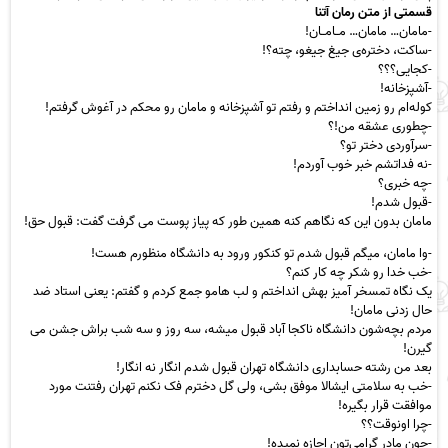
قسمتی از متن رمان آتنا
-مامان… مامان… مــامــان!
-ساکت، دختره‌ی جیغ جیغو، چته؟!
-کجایی؟؟؟
-آشپزخانه!
کوله‌ام رو زمین انداختم و رفتم تو آشپزخانه و مامان رو محکم در آغوش گرفتم!
-چطوری عشقه من!؟
-سرآوردی دختر تو؟
-نه فداتشم خبر خوب آوردم!
-چه خبری؟
-قبول شدم!
مامان بدون این که نگاهم کنه همین طور که پیاز پوست می گرفت گفت: قبول حق!
-وا مامان، میگم قبول شدم تو کنکور ورود به دانشگاه منظورم هست!
-خب خدا رو شکر چه کار کنم؟
یک نگاه تمسخر آمیز بهش انداختم و لب هامو جمع کردم و گفتم: یعنی استاد ضد
حال زدنی مامان!
مردم بچه‌شون دانشگاه ناکجا آباد قبول میشه، سه روز و سه شب براش جشن می
گیرن!
بعد من رشته حسابداری دانشگاه تهران قبول شدم انگار نه انگار!
-خب به سلامتی ایشالا موفق بشی، ولی گل دخترم فک نکنم تهران رفتنت مورد
موافقت قرار بگیره!
-چرا اونوقت؟؟
-چون مادر گرامی‌تون اجازه نمیده!