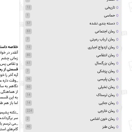
تاریخی
12
حماسی
1
دسته بندی نشده
57
رمان اجتماعی
83
رمان ارباب رعیتی
7
خلاصه داستا
رمان ازدواج اجباری
12
آنقدر در خو
رمان انتقامی
80
زمانی چشم‌ م
رمان بزرگسال
61
و تقاص پس م
قسمتی از رما
رمان پزشکی
7
آیه آخر را خو
رمان پلیسی
36
_وقت داره م
نگاهم به ساع
رمان تخیلی
60
از هماهنگی س
رمان ترسناک
14
به این قسمت 
رمان جنایی
اما باز هم ط
14
رمان خارجی
224
_نکنه پشیم
سر برگرداندم
رمان خون اشامی
2
_می ترسم باب
رمان طنز
40
گام‌های است