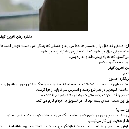
دانلود رمان آخرین کیفر
ن:
عشقی که عقل را از تصمیم ها خط می زند و عاشقی که زندگی اش دست خوش اشتباهات
استه هایش غرق می شود که اشتباه از پس اشتباه زاده می شود.
ی‌گشاید که نه راه پیش دارد و نه راه پس.
ی دهد، آخرین کیفر…
ن آخرین کیفر
اندم.
ی‌گذره افسون.
ت دیواری کشیده شد، تیک تاک عقربه‌های ثانیه شمار، هماهنگ با تکان خوردن پاندول بود.
اعت اخم‌هایم در هم فرو رفتند و استرس سر تا پایم را فرا گرفت.
ماجرا فکر نکرده بودم، مثل همیشه رعشه به جانم افتاده بود.
بق این مدت، صدای پدرم بود که مرا تشویق به انجام کارم می کرد.
ون شدی؟
 و با تردید به چهره‌ی مردانه‌ای که موهای جو گندمی احاطه‌اش کرده بودند چشم دوختم.
ا، از عاقبت این کار می‌ترسم.
وارش به سویم برداشته شدند و دست نوازشگر و پر محبت پدرانه‌اش، بر روی شانه‌ام نشست