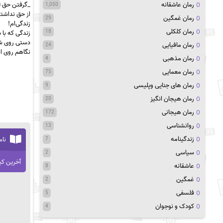
رمان عاشقانه
_گرفتن حق ت
1,050
از حق نداشته
رمان غمگین
29
زندگی‌ام!
رمان کلکلی
18
زندگی که با
دستی روی ش
رمان مافیایی
24
نگاهم روی ا
رمان مذهبی
4
رمان معمایی
75
رمان های جنایی وپلیسی
9
رمان هیجان انگیز
20
رمان هیجانی
172
روانشناسی
13
زندگینامه
نام
7
سیاسی
2
آخرین کی
عاشقانه
8
غمگین
2
فلسفی
5
کودک و نوجوان
4