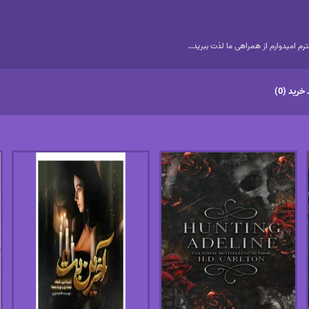
م امیدوارم از همراهی ما لذت ببرید…
خرید (0)