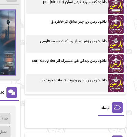
دانلود کتاب ترید کردن آسان (simple) pdf
دانلود رمان زیر چتر عشق اثر خاطره.ق
دانلود رمان زهر زیبا از رینا کنت ترجمه فارسی
دانلود رمان زندگی غیر مشترک اثر sun_daughter
دانلود رمان روزهای وارونه اثر مائده باوند پور
کام
اینماد