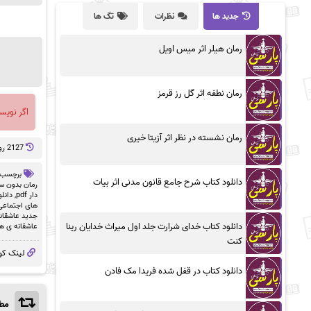
جدید ها
نظرات
تگ ها
رمان هیلر اثر میس اویل
رمان نطفه اثر گل رز قرمز
اگر نویس
رمان نشسته در نظر اثر آزیتا خیری
2127 روز پيش
برچسب 
دانلود کتاب شرح جامع قانون مدنی اثر بیات
رمان بدون سان
دار pdf
,
دانلو
های اجتماعی
جدید عاشقان
دانلود کتاب خدای شرارت جلد اول میراث خدایان رینا
عاشقانه ی ه
کنت
لینک کو
دانلود کتاب در قفل شده فریدا مک فادن
مطا