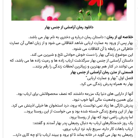
دانلود رمان آرامشی از جنس بهار
خلاصه ای از رمان :
داستان رمان درباره ی دختری به نام بهار می باشد.
بهار پس از ورود به عمارت اربابی شاهد اتفاقاتی می شود و از زبان اهالی آن عمارت
خاطراتی در رابطه با آن اتفاقات می شنود.
این موضوع زندگی بهار را دست خوش حوادثی تلخ و شیرین می کند.
داستان آرامشی از جنس بهار سرگذشت ارباب زاده ها و رعیت زاده ها می باشد، که
می توانند در کنار هم بهترین و زیباترین لحظات زندگی را رقم بزنند…
قسمتی از متن رمان آرامشی از جنس بهار
فصل اول “بهار و عمارت اربابی”
بهار به همراه پدرش زندگی می کرد.
آنها از دارایی های دنیا یک مزرعه داشتند که نصف محصولاتش برای ارباب بود.
برای همین وضعیت مالی آنها خوب نبود.
پدرش تازگی ها زیاد نمی توانست راه برود، درد استخوان ها خیلی اذیتش می کرد.
بهار از این وضع زندگی خسته شده بود و می خواست از این روستا برود…
اما پدرش راضی نبود که بهار از روستا برود.
یک روز خدمتکارهای ارباب به دنبال رجبعلی پدر بهار آمدند و گفتند:
ارباب باهات کار داره، سریع باید نزد ارباب بروی.
رجبعلی به بهار می گوید در خانه بماند تا او برود و ببیند ارباب با او چه کاری دارد…