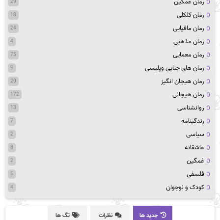
رمان غمگین
29
رمان کلکلی
18
رمان مافیایی
24
رمان مذهبی
4
رمان معمایی
75
رمان های جنایی وپلیسی
9
رمان هیجان انگیز
20
رمان هیجانی
172
روانشناسی
13
زندگینامه
7
سیاسی
2
عاشقانه
8
غمگین
2
فلسفی
5
کودک و نوجوان
4
جدید ها
نظرات
تگ ها