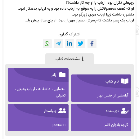
رجبعلی نگران بود، ارباب با او چه کار داشت؟!
او که نصف محصولاتش را به موقع به ارباب داده بود و به ارباب بدهکار نبود.
دلشوره داشت زیرا ارباب مردی زورگو بود.
ارباب یک پسر داشت که پسرش بسیار مهربان بود، او پنج سال پیش با…
اشتراک گذاری
مشخصات کتاب
ژانر
نام کتاب
معمایی ، عاشقانه ، ارباب رعیتی ،
آرامشی از جنس بهار
تخیلی
نویسنده
ویراستار
گروه بانوان قلم
persain