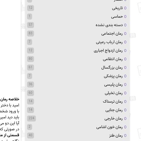
تاریخی
12
حماسی
1
دسته بندی نشده
57
رمان اجتماعی
83
رمان ارباب رعیتی
7
رمان ازدواج اجباری
12
رمان انتقامی
80
رمان بزرگسال
61
رمان پزشکی
7
رمان پلیسی
36
رمان تخیلی
60
خلاصه رمان 
رمان ترسناک
14
امید با دختر 
رمان جنایی
14
با ورود شخصی
باید دید امیر
رمان خارجی
224
آیا این دو م
رمان خون اشامی
2
در صورتی که 
قسمتی از مت
رمان طنز
40