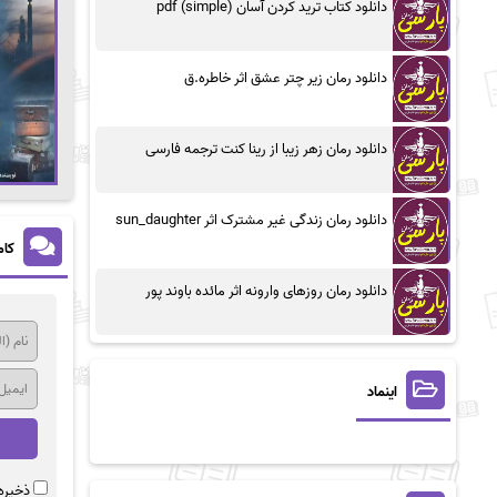
دانلود کتاب ترید کردن آسان (simple) pdf
دانلود رمان زیر چتر عشق اثر خاطره.ق
دانلود رمان زهر زیبا از رینا کنت ترجمه فارسی
دانلود رمان زندگی غیر مشترک اثر sun_daughter
کام
دانلود رمان روزهای وارونه اثر مائده باوند پور
اینماد
ذخیره 