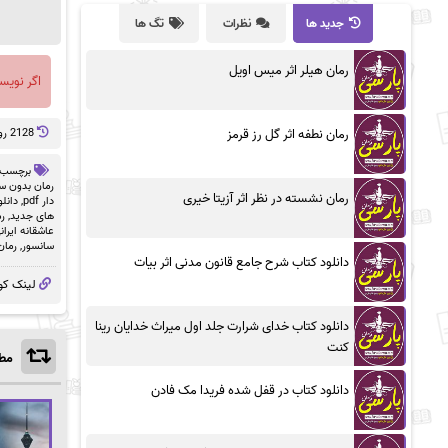
جدید ها
نظرات
تگ ها
رمان هیلر اثر میس اویل
اگر نویس
2128 روز پيش
رمان نطفه اثر گل رز قرمز
برچسب 
رمان بدون سان
رمان نشسته در نظر اثر آزیتا خیری
دار pdf
,
دانلو
های جدید
,
ر
عاشقانه ایران
سانسور
,
رمان
دانلود کتاب شرح جامع قانون مدنی اثر بیات
لینک کو
دانلود کتاب خدای شرارت جلد اول میراث خدایان رینا
کنت
مطا
دانلود کتاب در قفل شده فریدا مک فادن