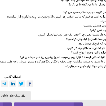
 برگه ای بود که امیدمان را نا امید کرد!
زندگی با ما این گونه تا می کرد؟
ر گلویم عجیب اعلام حضور می کرد!
را به امید دوختم که مانند اسفند روی آتیش بالا و پایین می پرید و آرام و قرار نداشت:
مید…
 روی صندلی نشست:
و… نمی تونم!
 دار نشدن یعنی چی؟ یعنی یک عمر باید تنها زندگی کنیم…
ین مشکلمان را فراموش کرده بود!
ن که کوچک ترینش بود!
 دار نشدن… مامانتو چه کار کنیم؟
اره با این وجود ازدواج کنیم؟
 دنیا دستش اومده تا نزاره بهم برسیم… امروز بهترین روز دنیا میشه براش!
 با ناامیدی به سمتم برگشت، چند لحظه با نگرانی نگاهم کرد و سپس سرش را به عقب متما
نو یادم نبود! اونو کجای دلم بزارم؟…
اشتراک گذاری
لینک های دانلود