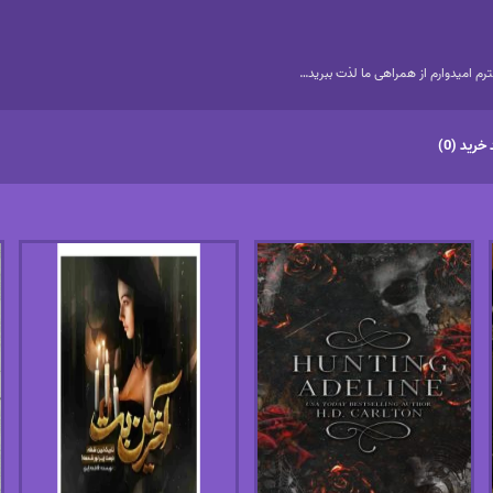
م امیدوارم از همراهی ما لذت ببرید…
خرید (0)