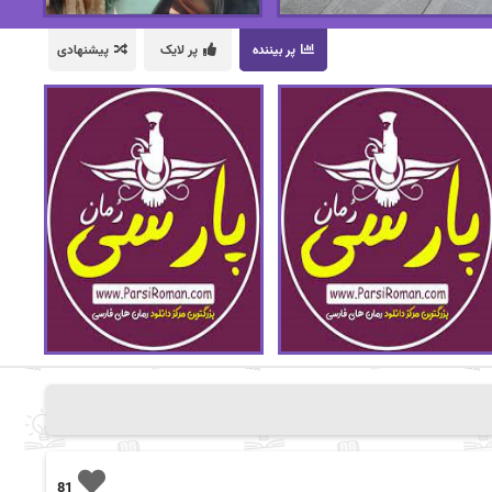
پر بیننده
پر لایک
پیشنهادی
81