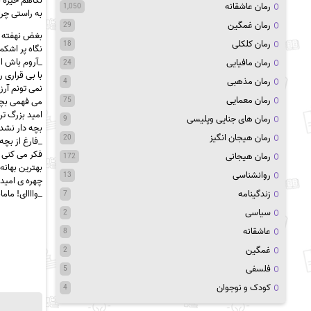
نگاهم خیره به
رمان عاشقانه
1,050
به راستی چرا 
رمان غمگین
29
بغض نهفته د
رمان کلکلی
18
نگاه پر اشکم 
_آروم باش ا
رمان مافیایی
24
با بی قراری
رمان مذهبی
4
نمی تونم آرز
رمان معمایی
می فهمی بچه
75
امید بزرگ تر
رمان های جنایی وپلیسی
9
بچه دار نشد
رمان هیجان انگیز
20
_فارغ از بچه
فکر می کنی بز
رمان هیجانی
172
بهترین بهانه
روانشناسی
13
چهره ی امید
_واااای! ماما
زندگینامه
7
سیاسی
2
عاشقانه
8
غمگین
2
فلسفی
5
کودک و نوجوان
4