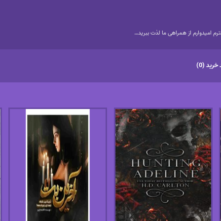
م امیدوارم از همراهی ما لذت ببرید…
خرید (0)