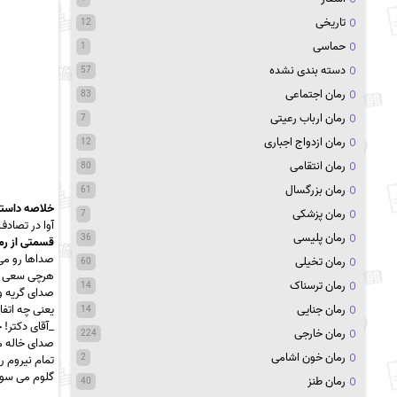
تاریخی
12
حماسی
1
دسته بندی نشده
57
رمان اجتماعی
83
رمان ارباب رعیتی
7
رمان ازدواج اجباری
12
رمان انتقامی
80
رمان بزرگسال
61
خلاصه داستا
رمان پزشکی
7
آوا در تصاد
رمان پلیسی
36
قسمتی از رم
صداها رو می
رمان تخیلی
60
هرچی سعی می
رمان ترسناک
14
صدای گریه و
یعنی چه اتفاق
رمان جنایی
14
_آقای دکتر
رمان خارجی
224
صدای خاله می
رمان خون اشامی
2
تمام نیروم 
گلوم می سوخ
رمان طنز
40