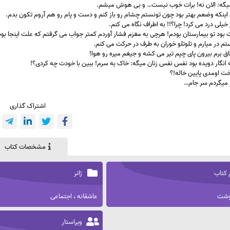
میگه: الان نه! برات خوب نیست… و بی هوش میشم.
اینکه وضعم بهتر بود چون تونستم چشام رو باز کنم و دست و پام رو هم آروم تکون بدم.
خیلی درد می کرد! چرا؟!! به اطراف نگاه می کنم.
ود تو بیمارستان بودم! هرچی به مغزم فشار آوردم کمتر جواب می گرفتم که علت اینجا بود
تم در میارم و تلوتلو خوران به طرف در حرکت می کنم.
اتاق برم بیرون پای چپم تیر می کشه و جیغم میره رو هوا!
ه انگار دویده بود نفس نفس زنان میگه: خاک به سرم! ببین با خودت چه کردی؟!
خت اومدی پایین خاله!؟
میگردم سر جام…
اشتراک گذاری
مشخصات کتاب
 کتاب
ژانر
نوشت
عاشقانه ، اجتماعی
ویراستار