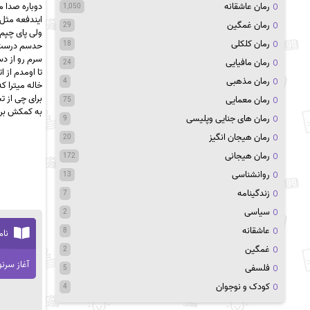
دوباره صدا 
رمان عاشقانه
1,050
ایندفعه مثل 
رمان غمگین
29
ولی پای چپم 
رمان کلکلی
18
حدسم درست ب
سرم رو از دس
رمان مافیایی
24
تا اومدم از 
رمان مذهبی
4
خاله میترا ک
برای چی از ت
رمان معمایی
75
به کمکش بر 
رمان های جنایی وپلیسی
9
رمان هیجان انگیز
20
رمان هیجانی
172
روانشناسی
13
زندگینامه
7
سیاسی
2
عاشقانه
8
نام
غمگین
2
آغاز سر
فلسفی
5
کودک و نوجوان
4