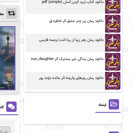
دانلود کتاب ترید کردن آسان (simple) pdf
مطا
دانلود رمان زیر چتر عشق اثر خاطره.ق
دانلود رمان زهر زیبا از رینا کنت ترجمه فارسی
دانلود رمان زندگی غیر مشترک اثر sun_daughter
دانلود رمان روزهای وارونه اثر مائده باوند پور
اینماد
کام