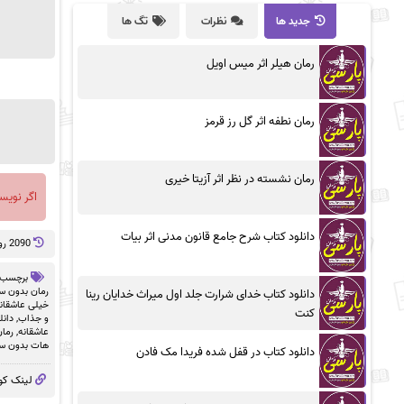
جدید ها
نظرات
تگ ها
رمان هیلر اثر میس اویل
رمان نطفه اثر گل رز قرمز
رمان نشسته در نظر اثر آزیتا خیری
اگر نویس
دانلود کتاب شرح جامع قانون مدنی اثر بیات
2090 روز پيش
برچسب 
رمان بدون سان
دانلود کتاب خدای شرارت جلد اول میراث خدایان رینا
خیلی عاشقانه 
کنت
و جذاب
,
دانل
عاشقانه
,
رمان
هات بدون سا
دانلود کتاب در قفل شده فریدا مک فادن
لینک کو