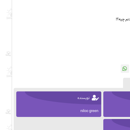
نم چیه؟!
نویسنده
niloo green