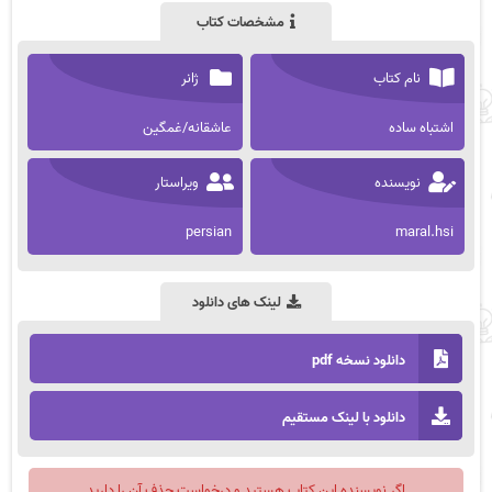
مشخصات کتاب
نام کتاب
ژانر
اشتباه ساده
عاشقانه/غمگین
نویسنده
ویراستار
persian
maral.hsi
لینک های دانلود
دانلود نسخه pdf
دانلود با لینک مستقیم
اگر نویسنده این کتاب هستید و درخواست حذف آن را دارید