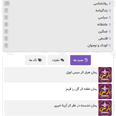
روانشناسی
13
زندگینامه
7
سیاسی
2
عاشقانه
8
غمگین
2
فلسفی
5
کودک و نوجوان
4
جدید ها
نظرات
تگ ها
رمان هیلر اثر میس اویل
رمان نطفه اثر گل رز قرمز
رمان نشسته در نظر اثر آزیتا خیری