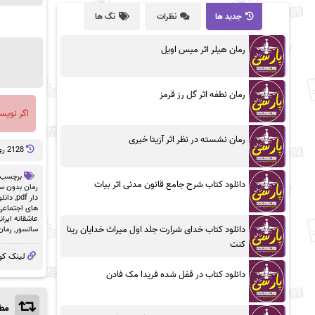
جدید ها
نظرات
تگ ها
رمان هیلر اثر میس اویل
رمان نطفه اثر گل رز قرمز
اگر نویس
رمان نشسته در نظر اثر آزیتا خیری
2128 روز پيش
برچسب 
دانلود کتاب شرح جامع قانون مدنی اثر بیات
رمان بدون سان
دار pdf
,
دانلو
های اجتماعی
عاشقانه ایران
دانلود کتاب خدای شرارت جلد اول میراث خدایان رینا
سانسور
,
رمان
کنت
لینک کو
دانلود کتاب در قفل شده فریدا مک فادن
مطا