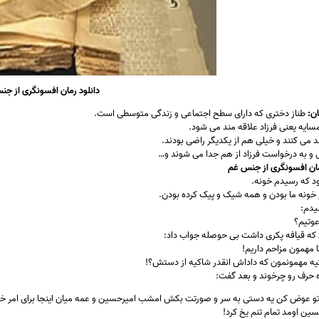
دانلود رمان افسونگری از ج
ن:
طناز دختری که دارای سطح اجتماعی و زندگی متوسطی است.
سایه یعنی فرزاد علاقه مند می شود.
قد می کنند و خیلی هم از یکدیگر راضی بودند.
ی و به درخواست فرزاد از هم جدا می شوند و…
ان افسونگری از جنس غم
د که رسیدم خونه.
ز خونه ما بودن و همه شیک و پیک کرده بودن.
یدم:
وتیم؟
که قیافه پکری داشت بی حوصله جواب داد:
ا مهمون مزاحم داریم!
یه مهمونمون که داداش انقدر شاکیه از دستش؟!
ه حرف رو چرخوند و بعد گفت:
تو عوض کن یه دستی به سر و صورتت بکش امشب امیرحسین و عمه میان اینجا برای امر خی
سین اومد تمام تنم یخ کرد!