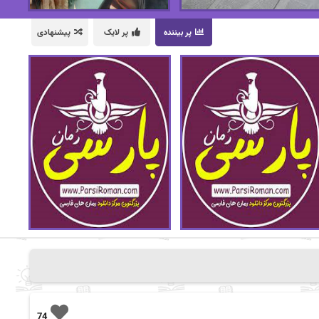
پر بیننده
پر لایک
پیشنهادی
74