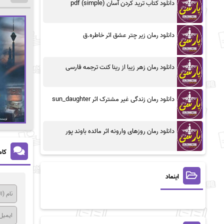
دانلود کتاب ترید کردن آسان (simple) pdf
دانلود رمان زیر چتر عشق اثر خاطره.ق
دانلود رمان زهر زیبا از رینا کنت ترجمه فارسی
دانلود رمان زندگی غیر مشترک اثر sun_daughter
دانلود رمان روزهای وارونه اثر مائده باوند پور
کام
اینماد