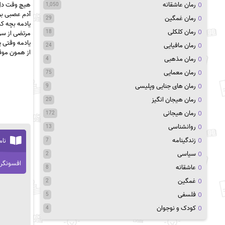
رمان عاشقانه
هیچ وقت دل
1,050
آدم عصبی بود
رمان غمگین
29
یادمه بچه که
رمان کلکلی
18
مرتضی از سر
یادمه وقتی ی
رمان مافیایی
24
از همون موق
رمان مذهبی
4
رمان معمایی
75
رمان های جنایی وپلیسی
9
رمان هیجان انگیز
20
رمان هیجانی
172
روانشناسی
13
زندگینامه
نام
7
سیاسی
2
افسونگر
عاشقانه
8
غمگین
2
فلسفی
5
کودک و نوجوان
4