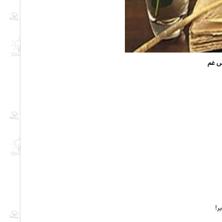
نس غم
ر!