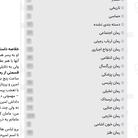
تاریخی
12
حماسی
1
دسته بندی نشده
57
رمان اجتماعی
83
رمان ارباب رعیتی
7
خلاصه داستا
رمان ازدواج اجباری
12
او به پسر هم
رمان انتقامی
80
آنها با هم ع
رمان بزرگسال
61
ولی به دلایل
قسمتی از رم
رمان پزشکی
7
ساعت پنج بو
رمان پلیسی
36
امین و پرینا
با تعجب پرس
رمان تخیلی
60
– مهمونی دع
رمان ترسناک
14
داداش امین 
رمان جنایی
نه ولی چند ت
14
من: مامان ک
رمان خارجی
224
مامانم یه ذر
رمان خون اشامی
2
برو لباس ها
رمان طنز
40
تا اسم امیرح