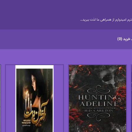
م امیدوارم از همراهی ما لذت ببرید…
خرید (0)