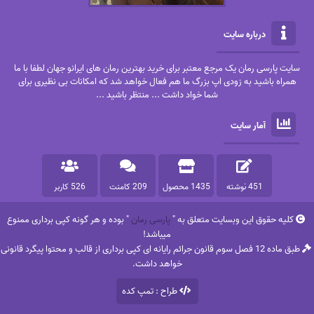
درباره سایت
سایت پارسی رمان یک مرجع معتبر برای خرید بهترین رمان های ایرانو جهان لطفا با ما
همراه باشید به زودی اپ بزرگ ما هم فعال خواهد شد که امکانات بی نظیری برای
شما خواد داشت ... منتظر باشید ...
آمار سایت
451 نوشته
1435 محصول
209 کامنت
526 کاربر
کلیه حقوق این وبسایت متعلق به "
پارسی رمان
" بوده و هر گونه کپی برداری ممنوع
میباشد!
طبق ماده 12 فصل سوم قانون جرائم رایانه ای کپی برداری از قالب و محتوا پیگرد قانونی
خواهد داشت.
طراح : تمپ کده