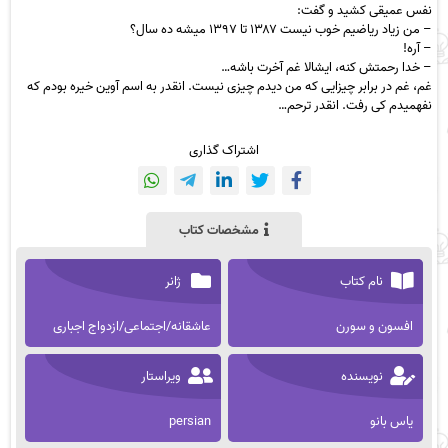
نفس عمیقی کشید و گفت:
– من زیاد ریاضیم خوب نیست ۱۳۸۷ تا ۱۳۹۷ میشه ده سال؟
– آره!
– خدا رحمتش کنه، ایشالا غم آخرت باشه…
غم، غم در برابر چیزایی که من دیدم چیزی نیست. انقدر به اسم آوین خیره بودم که
نفهمیدم کی رفت. انقدر ترحم…
اشتراک گذاری
مشخصات کتاب
نام کتاب
ژانر
افسون و سورن
عاشقانه/اجتماعی/ازدواج اجباری
نویسنده
ویراستار
یاس بانو
persian