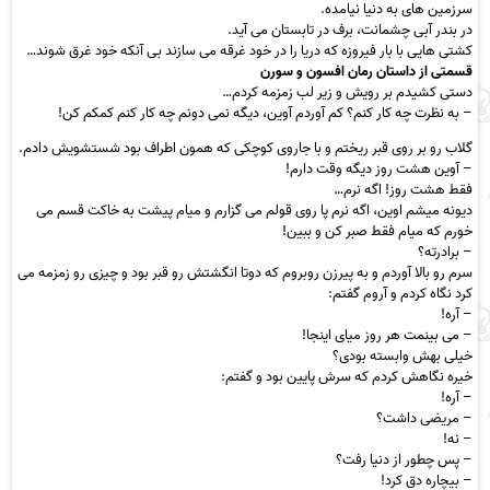
سرزمین های به دنیا نیامده.
در بندر آبی چشمانت، برف در تابستان می آید.
کشتی هایی با بار فیروزه که دریا را در خود غرقه می سازند بی آنکه خود غرق شوند…
قسمتی از داستان رمان افسون و سورن
دستی کشیدم بر رویش و زیر لب زمزمه کردم…
– به نظرت چه کار کنم؟ کم آوردم آوین، دیگه نمی دونم چه کار کنم کمکم کن!
گلاب رو بر روی قبر ریختم و با جاروی کوچکی که همون اطراف بود شستشویش دادم.
– آوین هشت روز دیگه وقت دارم!
فقط هشت روز! اگه نرم…
دیونه میشم اوین، اگه نرم پا روی قولم می گزارم و میام پیشت به خاکت قسم می
خورم که میام فقط صبر کن و ببین!
– برادرته؟
سرم رو بالا آوردم و به پیرزن روبروم که دوتا انگشتش رو قبر بود و چیزی رو زمزمه می
کرد نگاه کردم و آروم گفتم:
– آره!
– می بینمت هر روز میای اینجا!
خیلی بهش وابسته بودی؟
خیره نگاهش کردم که سرش پایین بود و گفتم:
– آره!
– مریضی داشت؟
– نه!
– پس چطور از دنیا رفت؟
– بیچاره دق کرد!