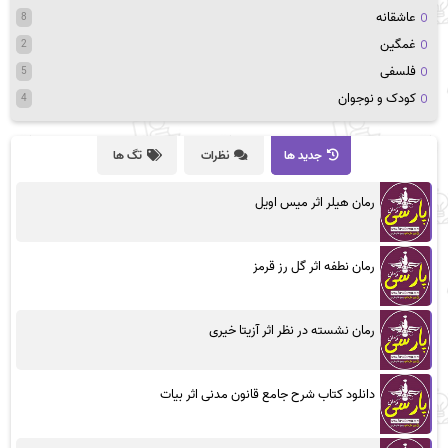
عاشقانه
8
غمگین
2
فلسفی
5
کودک و نوجوان
4
جدید ها
نظرات
تگ ها
رمان هیلر اثر میس اویل
رمان نطفه اثر گل رز قرمز
رمان نشسته در نظر اثر آزیتا خیری
دانلود کتاب شرح جامع قانون مدنی اثر بیات