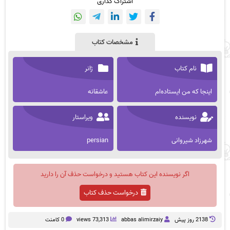
اشتراک گذاری
مشخصات کتاب
نام کتاب
ژانر
اینجا که من ایستاده‌ام
عاشقانه
نویسنده
ویراستار
شهرزاد شیروانی
persian
اگر نویسنده این کتاب هستید و درخواست حذف آن را دارید
درخواست حذف کتاب
2138 روز پيش
abbas alimirzaiy
73,313 views
0 کامنت