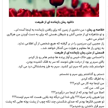
دانلود رمان بازمانده ای از طبیعت
خلاصه ی رمان :
من دختری از زمین که برای یافتن بازمانده به اینجا آمده ام…
و تو شاهزاده ای از جنس آتش و شیطان هستی که برای به دست آوردن من هرکاری
انجام می دهی.
راز عجیبی این سرزمین را در بر گرفته که هیچ شخصی از آن اطلاعی ندارد.
به زودی راز ها معلوم و هویّت من آشکار خواهد شد…
قسمتی از متن رمان بازمانده ای از طبیعت
با احساس بوی خاک خیس و آواز پرنده ها چشم هام رو باز کردم.
بالای سرم پر بود از درخت های تنومند که سر به فلک کشیده بودن.
خواستم بلند بشم که سرم تیر کشید. سرم به طرز وحشتناکی درد می کرد.
دستم رو گذاشتم روی سرم و نشستم.
به اطراف نگاه کردم.
من اینجا چه کار می کردم؟؟؟
من که… من که…
اصلا من کجا بودم که از اینجا سر درآوردم؟؟؟
چرا هیچی یادم نمیاد؟؟؟ وای خدا این دیگه چه بلایی هست که سرم اومده؟؟؟
تو همین فکرها بودم که صدای شکستن چند تکه چوب از پشت بوته هایی که پشت
سرم قرار داشتن رو شنیدم!!!