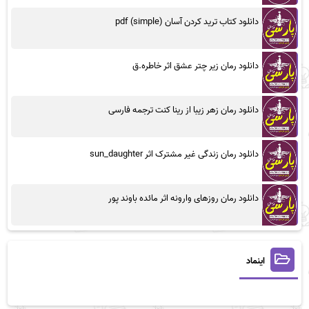
دانلود کتاب ترید کردن آسان (simple) pdf
دانلود رمان زیر چتر عشق اثر خاطره.ق
دانلود رمان زهر زیبا از رینا کنت ترجمه فارسی
دانلود رمان زندگی غیر مشترک اثر sun_daughter
دانلود رمان روزهای وارونه اثر مائده باوند پور
اینماد