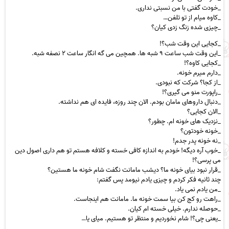
_خودت گفتی با من نسبتی نداری.
_کاوه میام از تو تلفن…
_چیزی شده زنگ زدی کیان؟
_کجایی این وقت شب؟!
_این وقت شب ساعت ۹ شبه ها. همچین می گه انگار ساعت ۲ نصفه شبه.
_کجایی کاوه؟!
_دارم میرم خونه.
_از کجا؟ شرکت که نبودی.
_راپورت منو می گیری؟!
_دنبال داروهای مامان بودم. الان چند روزه، فایده ای هم نداشته.
_الان کجایی؟
_نزدیک های خونه ام. چطور؟
_خونه خودتون؟
_نه خونه پدر جدم!
_خوب آره دیگه! خودم به اندازه کافی خسته و کلافه هستم تو هم داری اصول دین
می پرسی؟!
_قرار نبود بیای خونه ما؟ دیشب مامانت نگفت شام خونه ما هستین؟
چند ثانیه فکر کردم و چیزی یادم نیومد پس گفتم:
_من یادم نمی یاد.
_راهت رو کج کن بیا سمت خونه ما. مامانت هم اینجاست.
_حوصله ندارم. خیلی خسته ام کیان.
_یعنی چی؟! شام نخوردیم و منتظر تو هستیم. میای یا…