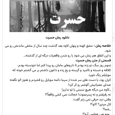
دانلود رمان حسرت
خلاصه رمان :
عشق کهنه و پنهان کاوه بعد گذشت چند سال از مخفی ماندنش رو می
شود.
و این اتفاق هم زمان می شود با رو شدن واقعیات دیگه ای از گذشته…
قسمتی از متن رمان حسرت
تموم روز سگ دو زده بودم تا داروهای مامان رو پیدا کنم اما نتونسته بودم.
کلافه و خسته و ناامید و گرسنه و یخ زده و داغون داشتم بر می گشتم خونه که
موبایلم زنگ خورد.
کیان بود، با دست های سر شده از سرما دکمه موبایل رو فشردم و هنوز الو نگفته
صدای عصبانیش گوشم رو کر کرد!
_کاوه من دیگه هیچ نسبتی با تو ندارم!
نه رفیقتم و نه پسرعموت! خجالت نمی کشی واقعاً؟!
وقتی دید حرفی نمی زنم گفت:
لال مردی؟ !الو؟!
_شما؟
_منو نمی شناسی آره؟!