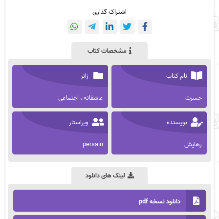
اشتراک گذاری
مشخصات کتاب
نام کتاب
ژانر
حسرت
عاشقانه ، اجتماعی
نویسنده
ویراستار
رهایش
persain
لینک های دانلود
دانلود نسخه pdf