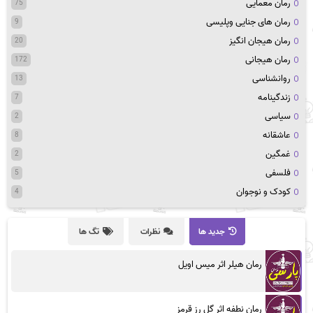
رمان معمایی
75
رمان های جنایی وپلیسی
9
رمان هیجان انگیز
20
رمان هیجانی
172
روانشناسی
13
زندگینامه
7
سیاسی
2
عاشقانه
8
غمگین
2
فلسفی
5
کودک و نوجوان
4
جدید ها
نظرات
تگ ها
رمان هیلر اثر میس اویل
رمان نطفه اثر گل رز قرمز