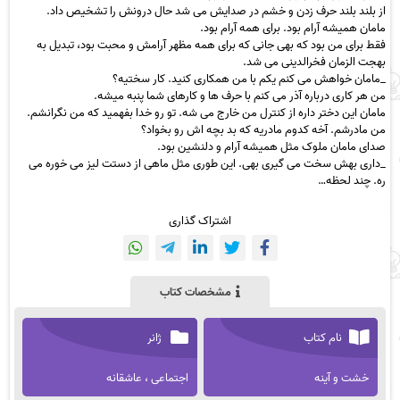
از بلند بلند حرف زدن و خشم در صدایش می شد حال درونش را تشخیص داد.
مامان همیشه آرام بود. برای همه آرام بود.
فقط برای من بود که بهی جانی که برای همه مظهر آرامش و محبت بود، تبدیل به
بهجت الزمان فخرالدینی می شد.
_مامان خواهش می کنم یکم با من همکاری کنید. کار سختیه؟
من هر کاری درباره آذر می کنم با حرف ها و کارهای شما پنبه میشه.
مامان این دختر داره از کنترل من خارج می شه. تو رو خدا بفهمید که من نگرانشم.
من مادرشم. آخه کدوم مادریه که بد بچه اش رو بخواد؟
صدای مامان ملوک مثل همیشه آرام و دلنشین بود.
_داری بهش سخت می گیری بهی. این طوری مثل ماهی از دستت لیز می خوره می
ره. چند لحظه…
اشتراک گذاری
مشخصات کتاب
نام کتاب
ژانر
خشت و آینه
اجتماعی ، عاشقانه