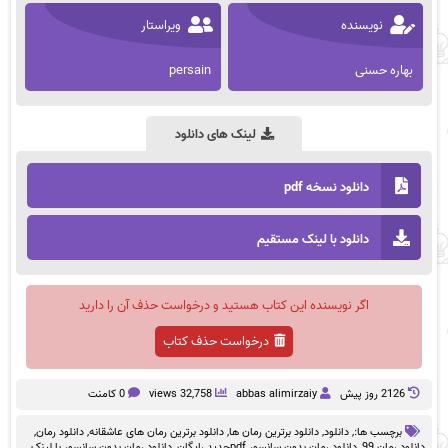
نویسنده
ویراستار
بهاره حسنی
persain
لینک های دانلود
دانلود نسخه pdf
دانلود با لینک مستقیم
اگر نویسنده این کتاب هستید و درخواست حذف آن را دارید
درخواست حذف کتاب
2126 روز پيش
abbas alimirzaiy
32,758 views
0 کامنت
برچسب ها:,
دانلود
,
دانلود برترین رمان ها
,
دانلود برترین رمان های عاشقانه
,
دانلود رمان
,
دانلود رمان 99
,
دانلود رمان بدون سانسور pdfجدید رایگان
,
دانلود رمان بدون سانسور با لینک