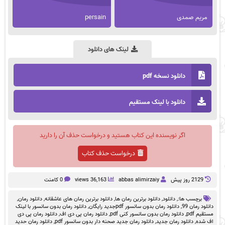
مریم صمدی
persain
لینک های دانلود
دانلود نسخه pdf
دانلود با لینک مستقیم
اگر نویسنده این کتاب هستید و درخواست حذف آن را دارید
درخواست حذف کتاب
2129 روز پيش
abbas alimirzaiy
36,163 views
0 کامنت
برچسب ها:,
دانلود
,
دانلود برترین رمان ها
,
دانلود برترین رمان های عاشقانه
,
دانلود رمان
,
دانلود رمان 99
,
دانلود رمان بدون سانسور pdfجدید رایگان
,
دانلود رمان بدون سانسور با لینک
مستقیم pdf
,
دانلود رمان بدون سانسور کنی pdf
,
دانلود رمان پی دی اف
,
دانلود رمان پی دی
اف شده
,
دانلود رمان جدید
,
دانلود رمان جدید صحنه دار بدون سانسور pdf
,
دانلود رمان حدید