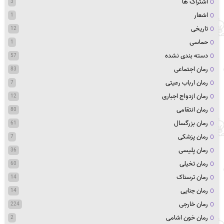
اشتراک ها
3
اشعار
1
تاریخی
12
حماسی
1
دسته بندی نشده
57
رمان اجتماعی
83
رمان ارباب رعیتی
7
رمان ازدواج اجباری
12
رمان انتقامی
80
رمان بزرگسال
61
رمان پزشکی
7
رمان پلیسی
36
رمان تخیلی
60
رمان ترسناک
14
رمان جنایی
14
رمان خارجی
224
رمان خون اشامی
2