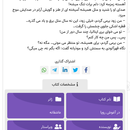
آهسته زمزمه کرد: دلم برات تنگ میشه!
صدای او را شنید و مثل همیشه آمیخته ای از طنز و گویش آرام در صدایش موج
میزد.
– من زود برمی گردم، خیلی زود، این نه سال مثل برق و باد می گذره…
قطره اشکی جلوی چشمش را گرفت…
– تو می خوای بری ایتالیا، چند سال دور از من!
پس… پس من چه کار کنم؟
– من برمی گردم، برای همیشه، تو منتظر می مونی… مگه نه؟
نگاه قهرآلودی به سمتش کرد و موذیانه گفت: اگه بگم نه، چی میگی؟
اشتراک گذاری
مشخصات کتاب
نام کتاب
ژانر
در آغوش رویا
عاشقانه
نویسنده
ویراستار