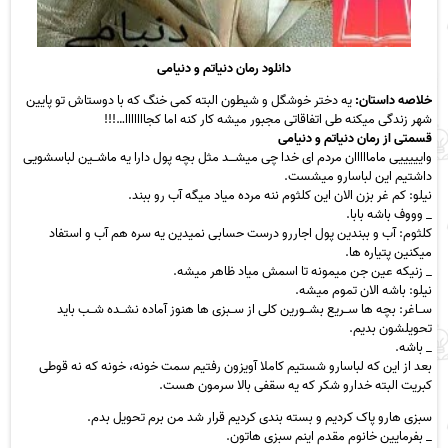
دانلود رمان دنیاتم و دنیامی
خلاصه داستان:
یه دختر خوشگل و شیطون البته کمی خنگ که با دوستاش تو پایین
شهر زندگی میکنه طی اتفاقاتی مجبور میشه کار کنه اما کجااااااا…!!!
قسمتی از رمان دنیاتم و دنیامی
وایییییی مامااااان مردم ای خدا چی میشـــد مثل بچه پول دارا یه ماشــین لباسشویی
داشتیم این لباسارو میشست.
نیلو: کم غر بزن الان این کلثوم ننه مرده میاد میگه آب رو ببند.
_ وووف باشه بابا.
کلثوم: آب و ببندین پول اجاررو درست حسابی نمیدین یه سره هم آب و استفاد
میکنین پتیاره ها.
_ زنیکه عین جن میمونه تا اسمش میاد ظاهر میشه.
نیلو: باشه الان تموم میشه.
ســاغر: بچه ها ســریع بشــورین کلی از ســبزی ها هنوز آماده نشــده شــب باید
تحویلشون بدیم.
_ باشه.
بعد از این که لباسارو شستیم کاملا آویزون رفتیم سمت خونه، خونه که نه قوطی
کبریت البته خدارو شکر که یه سقفی بالا سرمون هست.
سبزی هارو پاک کردیم و بسته بندی کردیم قرار شد من برم تحویل بدم.
_ بفرمایین خانوم مقدم اینم سبزی هاتون.