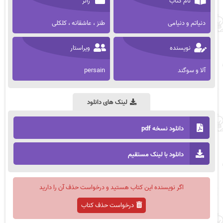
نام کتاب
ژانر
دنیاتم و دنیامی
طنز ، عاشقانه ، کلکلی
نویسنده
ویراستار
آلا و سوگند
persain
لینک های دانلود
دانلود نسخه pdf
دانلود با لینک مستقیم
اگر نویسنده این کتاب هستید و درخواست حذف آن را دارید
درخواست حذف کتاب