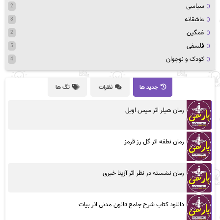
سیاسی
2
عاشقانه
8
غمگین
2
فلسفی
5
کودک و نوجوان
4
جدید ها
نظرات
تگ ها
رمان هیلر اثر میس اویل
رمان نطفه اثر گل رز قرمز
رمان نشسته در نظر اثر آزیتا خیری
دانلود کتاب شرح جامع قانون مدنی اثر بیات