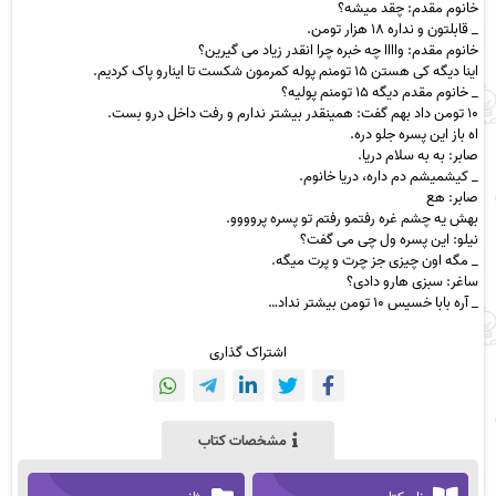
خانوم مقدم: چقد میشه؟
_ قابلتون و نداره ۱۸ هزار تومن.
خانوم مقدم: واااا چه خبره چرا انقدر زیاد می گیرین؟
اینا دیگه کی هستن ۱۵ تومنم پوله کمرمون شکست تا اینارو پاک کردیم.
_ خانوم مقدم دیگه ۱۵ تومنم پولیه؟
۱۰ تومن داد بهم گفت: همینقدر بیشتر ندارم و رفت داخل درو بست.
اه باز این پسره جلو دره.
صابر: به به سلام دریا.
_ کیشمیشم دم داره، دریا خانوم.
صابر: هع
بهش یه چشم غره رفتمو رفتم تو پسره پروووو.
نیلو: این پسره ول چی می گفت؟
_ مگه اون چیزی جز چرت و پرت میگه.
ساغر: سبزی هارو دادی؟
_ آره بابا خسیس ۱۰ تومن بیشتر نداد…
اشتراک گذاری
مشخصات کتاب