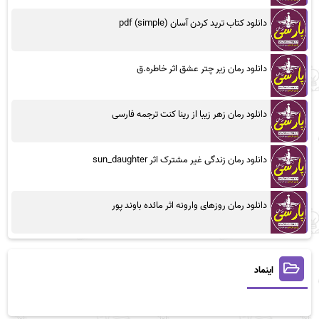
دانلود کتاب ترید کردن آسان (simple) pdf
دانلود رمان زیر چتر عشق اثر خاطره.ق
دانلود رمان زهر زیبا از رینا کنت ترجمه فارسی
دانلود رمان زندگی غیر مشترک اثر sun_daughter
دانلود رمان روزهای وارونه اثر مائده باوند پور
اینماد