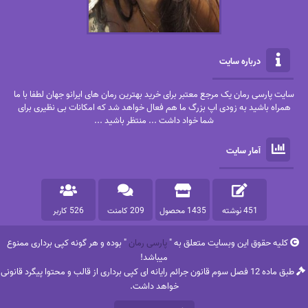
درباره سایت
سایت پارسی رمان یک مرجع معتبر برای خرید بهترین رمان های ایرانو جهان لطفا با ما
همراه باشید به زودی اپ بزرگ ما هم فعال خواهد شد که امکانات بی نظیری برای
شما خواد داشت ... منتظر باشید ...
آمار سایت
451 نوشته
1435 محصول
209 کامنت
526 کاربر
کلیه حقوق این وبسایت متعلق به "
پارسی رمان
" بوده و هر گونه کپی برداری ممنوع
میباشد!
طبق ماده 12 فصل سوم قانون جرائم رایانه ای کپی برداری از قالب و محتوا پیگرد قانونی
خواهد داشت.