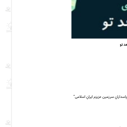
د تو
دارانِ سرزمین عزیزم ایرانِ اسلامی”