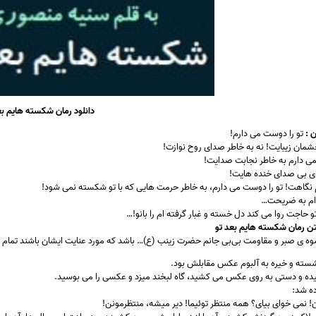
دانلود رمان شکسته هایم بع
 :
تو را دوست می دارم!
شمان زیبایت! نه به خاطر صدای روح نوازت!
می دارم به خاطر نجابت صدایت!
ی بی صدای خنده هایت!
 نگاهت! تو را دوست می دارم، به خاطر حرمت هایی که با تو شکسته نمی شود!
ام به ضریحت…
 حاجت روا می کند دل خسته و غبار گرفته ام را بانو!…
ن رمان شکسته هایم بعد تو
وه ی صبر و مقاومت بی‌بی جانم حضرت زینب (ع)… باشد که مورد عنایت ایشان باشند تمام پاس
سته و خیره به آلبوم عکس مقابلش بود.
ده و دستی به روی عکس می کشید، گاه لبخند میزد و عکسی را می بوسید.
ده شد:
ن! نمی خوای بیای؟ همه منتظر توئیما! دیر میشه، منتظرمونن!