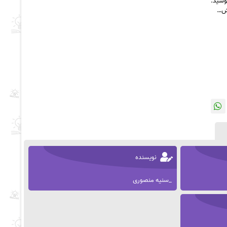
وسید.
اش…
نویسنده
_سنیه منصوری