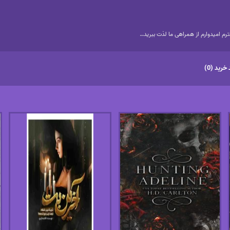
م امیدوارم از همراهی ما لذت ببرید…
خرید (0)