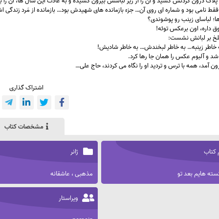
پلاک درون گردنش کشید و آن را از زیر لباسش بیرون کشیده و به عادت این سال ها، آن را ب
قط نامی بود و شماره ای روی آن… جزء بازمانده های شهیدش بود… بازمانده از مَرد زندگی 
ها؛ لباسای زینب رو پوشوندی؟
وق داره، اون برعکس توئه!
تلخ بر لبانش نشست:
خاطر زینبه… به خاطر لبخندش… به خاطر شادیش!
 شد و آلبوم عکس را همان جا رها کرد.
رون آمد، همه با ترس و تردید او را نگاه می کردند، حاج علی…
اشتراک گذاری
مشخصات کتاب
 کتاب
ژانر
ته هایم بعد تو
مذهبی ، عاشقانه
ویراستار