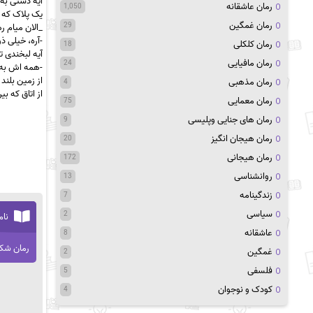
آیه دستی به 
رمان عاشقانه
1,050
یک پلاک که ف
رمان غمگین
29
_الان میام ر
-آره، خیلی ذ
رمان کلکلی
18
آیه لبخندی 
رمان مافیایی
24
-همه اش به 
از زمین بلند
رمان مذهبی
4
از اتاق که بی
رمان معمایی
75
رمان های جنایی وپلیسی
9
رمان هیجان انگیز
20
رمان هیجانی
172
روانشناسی
13
زندگینامه
7
سیاسی
2
نام
عاشقانه
8
رمان شکس
غمگین
2
فلسفی
5
کودک و نوجوان
4