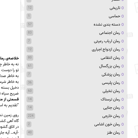
تاریخی
12
حماسی
1
دسته بندی نشده
57
رمان اجتماعی
83
رمان ارباب رعیتی
7
رمان ازدواج اجباری
12
رمان انتقامی
80
خلاصه‌ی رمان
نه به خاطر چ
رمان بزرگسال
61
تو را دوست 
رمان پزشکی
7
به خاطر صدا
به خاطر شرم
رمان پلیسی
36
دخیل بسته 
رمان تخیلی
60
ضریح سیاه تو
رمان ترسناک
قسمتی از مت
14
“تقدیم به اس
رمان جنایی
14
روی زمین نش
رمان خارجی
224
گاه آهی کشی
رمان خون اشامی
2
در اتاق گشو
رمان طنز
-آیه… آیه جا
40