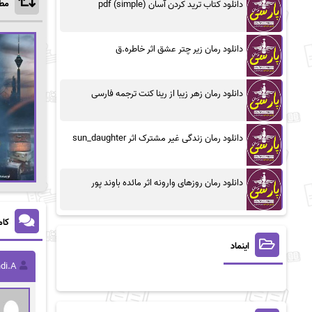
مطا
دانلود کتاب ترید کردن آسان (simple) pdf
دانلود رمان زیر چتر عشق اثر خاطره.ق
دانلود رمان زهر زیبا از رینا کنت ترجمه فارسی
دانلود رمان زندگی غیر مشترک اثر sun_daughter
دانلود رمان روزهای وارونه اثر مائده باوند پور
کام
اینماد
di.A