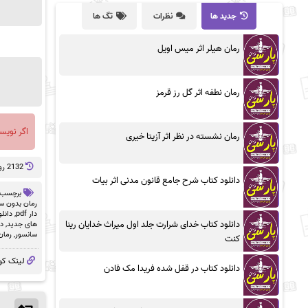
جدید ها
نظرات
تگ ها
رمان هیلر اثر میس اویل
رمان نطفه اثر گل رز قرمز
اگر نویس
رمان نشسته در نظر اثر آزیتا خیری
2132 روز پيش
دانلود کتاب شرح جامع قانون مدنی اثر بیات
برچسب 
رمان بدون سان
دار pdf
,
دانلو
دانلود کتاب خدای شرارت جلد اول میراث خدایان رینا
های جدید
,
دا
سانسور
,
رمان
کنت
لینک کو
دانلود کتاب در قفل شده فریدا مک فادن