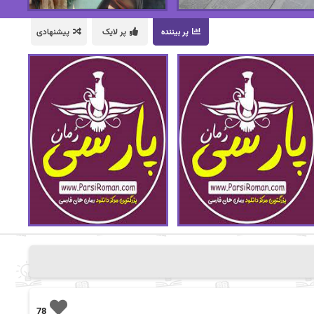
پر بیننده
پر لایک
پیشنهادی
78