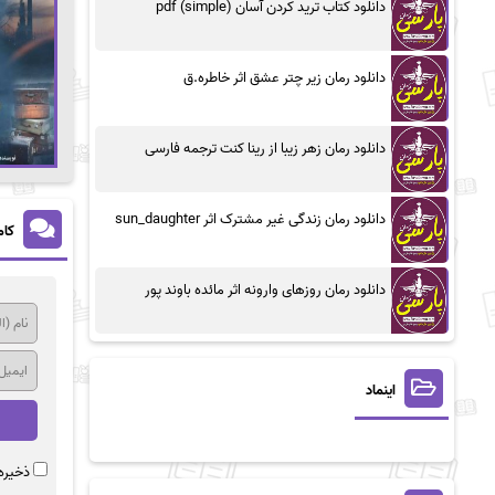
دانلود کتاب ترید کردن آسان (simple) pdf
دانلود رمان زیر چتر عشق اثر خاطره.ق
دانلود رمان زهر زیبا از رینا کنت ترجمه فارسی
دانلود رمان زندگی غیر مشترک اثر sun_daughter
کام
دانلود رمان روزهای وارونه اثر مائده باوند پور
اینماد
ذخیره 