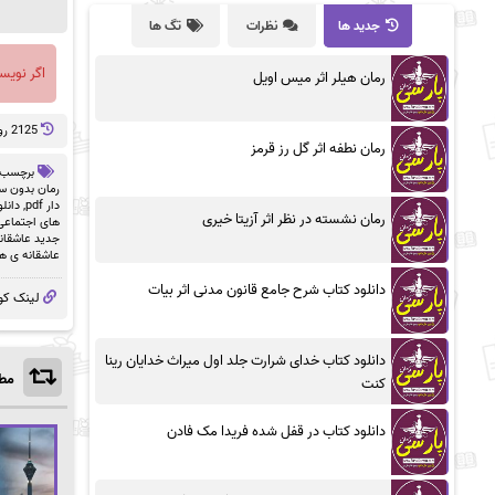
جدید ها
نظرات
تگ ها
اگر نویس
رمان هیلر اثر میس اویل
2125 روز پيش
رمان نطفه اثر گل رز قرمز
برچسب 
رمان بدون سان
دار pdf
,
دانلو
رمان نشسته در نظر اثر آزیتا خیری
های اجتماعی
جدید عاشقان
عاشقانه ی ه
دانلود کتاب شرح جامع قانون مدنی اثر بیات
لینک کو
دانلود کتاب خدای شرارت جلد اول میراث خدایان رینا
مطا
کنت
دانلود کتاب در قفل شده فریدا مک فادن