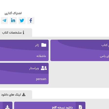
اشتراک گذاری
مشخصات کتاب
 کتاب
ژانر
ی یاس
عاشقانه
ویراستار
persain
لینک های دانلود
دانلود نسخه pdf