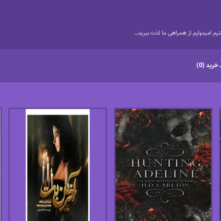
م امیدوارم از همراهی ما لذت ببرید…
خرید (0)