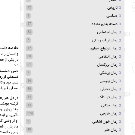
تاریخی
12
حماسی
1
دسته بندی نشده
57
رمان اجتماعی
83
رمان ارباب رعیتی
7
خلاصه داستا
رمان ازدواج اجباری
12
و انسان را ن
رمان انتقامی
80
در یکی از هم
رمان بزرگسال
61
داد.
حس ششمش خبر
رمان پزشکی
7
قسمتی از رم
رمان پلیسی
36
شب بود و تار
صدای قورباغ
رمان تخیلی
60
رمان ترسناک
14
در دل هر رهگ
گرفته بودند.
رمان جنایی
14
چند روزی بود
رمان خارجی
224
تاثیری بر آی
او از وقتی 
رمان خون اشامی
2
مادرش را فقط
رمان طنز
40
و می دانست ک