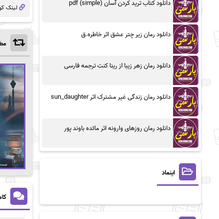
دانلود کتاب ترید کردن آسان (simple) pdf
لینک کو
دانلود رمان زیر چتر عشق اثر خاطره.ق
مطا
دانلود رمان زهر زیبا از رینا کنت ترجمه فارسی
دانلود رمان زندگی غیر مشترک اثر sun_daughter
دانلود رمان روزهای وارونه اثر مائده باوند پور
اینماد
کام