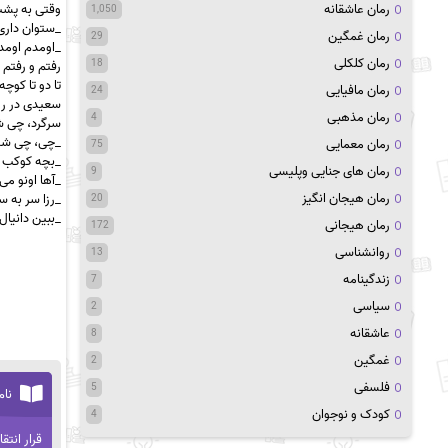
رمان عاشقانه
وقتی به پشت
1,050
_ستوان داری 
رمان غمگین
29
_اومدم اومد
رمان کلکلی
18
رفتم و رفتم 
تا دو تا کوچ
رمان مافیایی
24
سعیدی در رو 
رمان مذهبی
4
سرگرد، چی 
_چی، چی شد
رمان معمایی
75
_بچه کوکب 
رمان های جنایی وپلیسی
9
_آها اونو م
رمان هیجان انگیز
_رزا سر به س
20
_ببین دانیال
رمان هیجانی
172
روانشناسی
13
زندگینامه
7
سیاسی
2
عاشقانه
8
غمگین
2
فلسفی
5
نام
کودک و نوجوان
4
قرار انتقا