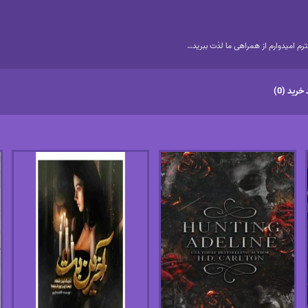
م امیدوارم از همراهی ما لذت ببرید…
خرید (0)