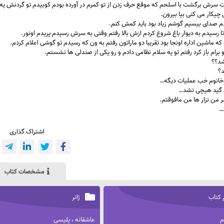
 سرش برگشت با اسلحم که موقع حرف زدن از تو کمرم در آورده بودم کوبیدم تو گردنش ی
چیکار می کنی بیا بیرون.
م صدای بیسیم گوشم زیاد بود باید کمش کنم.
تا رسیدم به دیوار باغ شروع کردم ازش بالا رفتم وقتی به سرش رسیدم پریدم اونور.
ه که ماشین اداره اونجا بود تقریبا دو ماراتون رفتم به ون که رسیدم تو گوشی اعلام کردم.
برام باز کرد رفتم تو یه سلام نظامی دادم و رو یکی از صندلی ها نشستم.
شد؟؟
؟
خانوم خب عملیات دیگه…
ی گید هیچی نشد…
ر من نزار ها من مافوقتم.
…
اشتراک گذاری
مشخصات کتاب
 کتاب
ژانر
م
عاشقانه ، پلیسی