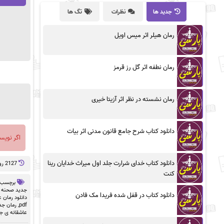
جدید ها
نظرات
تگ ها
رمان هیلر اثر میس اویل
رمان نطفه اثر گل رز قرمز
رمان نشسته در نظر اثر آزیتا خیری
دانلود کتاب شرح جامع قانون مدنی اثر بیات
اگر نویس
دانلود کتاب خدای شرارت جلد اول میراث خدایان رینا
2127 روز پيش
کنت
برچسب 
جدید صحنه دار
دانلود کتاب در قفل شده فریدا مک فادن
دانلود رمان ع
pdf
,
رمان جد
عاشقانه ی ج