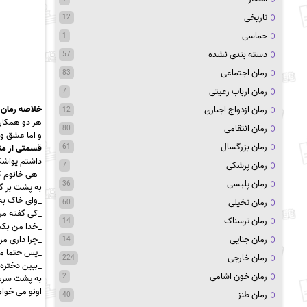
تاریخی
12
حماسی
1
دسته بندی نشده
57
رمان اجتماعی
83
رمان ارباب رعیتی
7
خلاصه رمان 
رمان ازدواج اجباری
12
هر دو همکا
رمان انتقامی
80
و اما عشق و 
رمان بزرگسال
61
قسمتی از متن
داشتم یواشک
رمان پزشکی
7
_هی خانوم کج
رمان پلیسی
36
به پشت بر گ
_وای خاک به
رمان تخیلی
60
_کی گفته من
رمان ترسناک
14
_خدا من بکش
رمان جنایی
_چرا داری م
14
_پس حتما م
رمان خارجی
224
_ببین دختره
رمان خون اشامی
2
به پشت سرش 
اونو می خوا
رمان طنز
40