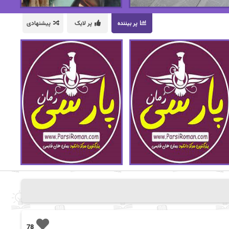
پر بیننده
پر لایک
پیشنهادی
78