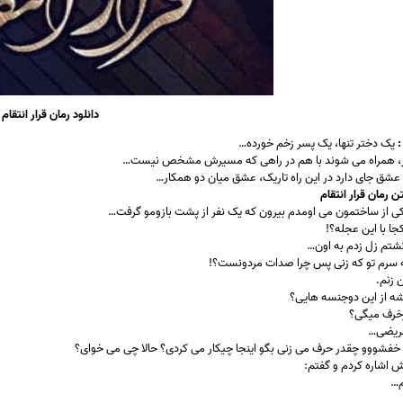
دانلود رمان قرار انتقام
:
یک دختر تنها، یک پسر زخم خورده…
ر، همراه می شوند با هم در راهی که مسیرش مشخص نیست…
عشق جای دارد در این راه تاریک، عشق میان دو همکار…
 رمان قرار انتقام
ی از ساختمون می اومدم بیرون که یک نفر از پشت بازومو گرفت…
ا با این عجله؟!
شتم زل زدم به اون…
 سرم تو که زنی پس چرا صدات مردونست؟!
 زنم.
ه از این دوجنسه هایی؟
زخرف میگی؟
ریضی…
 خفشووو چقدر حرف می زنی بگو اینجا چیکار می کردی؟ حالا چی می خوای؟
اشاره کردم و گفتم:
م…