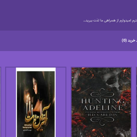
م امیدوارم از همراهی ما لذت ببرید…
خرید (0)