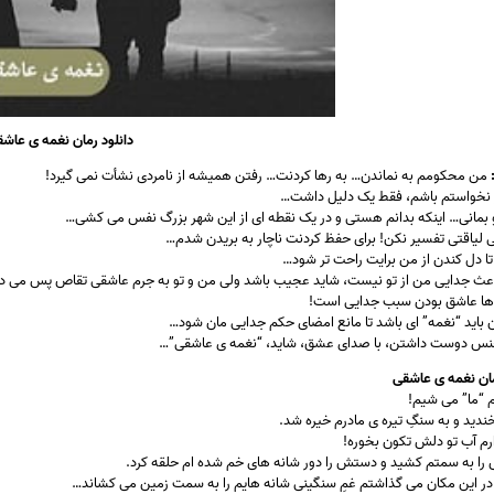
دانلود رمان نغمه ی عاش
من محکومم به نماندن… به رها کردنت… رفتن همیشه از نامردی نشأت نمی گیرد!
گر نخواستم باشم، فقط یک دلیل داشت…
و بمانی… اینکه بدانم هستی و در یک نقطه ای از این شهر بزرگ نفس می کشی…
بی لیاقتی تفسیر نکن! برای حفظ کردنت ناچار به بریدن شدم…
دل کندن از من برایت راحت تر شود…
 باعث جدایی من از تو نیست، شاید عجیب باشد ولی من و تو به جرم عاشقی تقاص پس می د
ا عاشق بودن سبب جدایی است!
ن باید “نغمه” ای باشد تا مانع امضای حکم جدایی مان شود…
جنس دوست داشتن، با صدای عشق، شاید، “نغمه ی عاشقی”…
ان نغمه ی عاشقی
یم “ما” می شیم!
خندید و به سنگِ تیره ی مادرم خیره شد.
رم آب تو دلش تکون بخوره!
را به سمتم کشید و دستش را دور شانه های خم شده ام حلقه کرد.
ا در این مکان می گذاشتم غمِ سنگینی شانه هایم را به سمت زمین می کشاند…