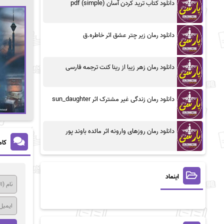
دانلود کتاب ترید کردن آسان (simple) pdf
دانلود رمان زیر چتر عشق اثر خاطره.ق
دانلود رمان زهر زیبا از رینا کنت ترجمه فارسی
دانلود رمان زندگی غیر مشترک اثر sun_daughter
دانلود رمان روزهای وارونه اثر مائده باوند پور
کام
اینماد