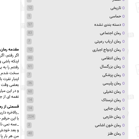
تاریخی
12
حماسی
1
دسته بندی نشده
57
رمان اجتماعی
83
رمان ارباب رعیتی
7
مقدمه رمان:
رمان ازدواج اجباری
12
اگر رفتم، ا
رمان انتقامی
80
اینکه باشی 
رمان بزرگسال
61
رفتنم را به 
سخت شدم تا 
رمان پزشکی
7
اینبار نفرت
رمان پلیسی
36
بعضی وقت ه
و در این میا
رمان تخیلی
60
نغمه ای از 
رمان ترسناک
14
قسمتی از رم
رمان جنایی
14
_بالاخره دار
رمان خارجی
224
با این حرفم 
_عمه نمی ذا
رمان خون اشامی
2
و بعد خودش 
رمان طنز
40
من هر بار پ