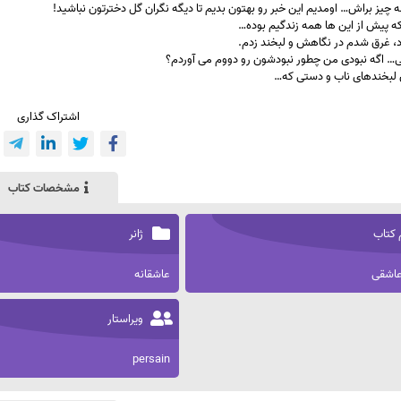
یز براش… اومدیم این خبر رو بهتون بدیم تا دیگه نگران گل دخترتون نباشید!
ه پیش از این ها همه زندگیم بوده…
د، غرق شدم در نگاهش و لبخند زدم.
 اگه نبودی من چطور نبودشون رو دووم می آوردم؟
 لبخندهای ناب و دستی که…
اشتراک گذاری
مشخصات کتاب
 کتاب
ژانر
عاشقی
عاشقانه
ویراستار
persain