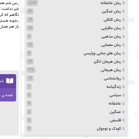
رمان عاشقانه
_می شم همه چ
1,050
خبر نداشت ک
رمان غمگین
29
نگاهم که کر
رمان کلکلی
18
_خوبه هستی…
باز هم همان
رمان مافیایی
24
رمان مذهبی
4
رمان معمایی
75
رمان های جنایی وپلیسی
9
رمان هیجان انگیز
20
رمان هیجانی
172
روانشناسی
13
نام
زندگینامه
7
سیاسی
نغمه ی 
2
عاشقانه
8
غمگین
2
فلسفی
5
کودک و نوجوان
4