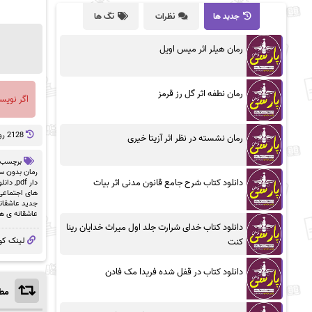
جدید ها
نظرات
تگ ها
رمان هیلر اثر میس اویل
رمان نطفه اثر گل رز قرمز
اگر نویس
2128 روز پيش
رمان نشسته در نظر اثر آزیتا خیری
برچسب 
رمان بدون سان
دانلود کتاب شرح جامع قانون مدنی اثر بیات
دار pdf
,
دانلو
های اجتماعی
جدید عاشقان
عاشقانه ی ه
دانلود کتاب خدای شرارت جلد اول میراث خدایان رینا
لینک کو
کنت
دانلود کتاب در قفل شده فریدا مک فادن
مطا