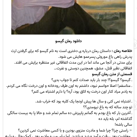
دانلود رمان گیسو
خلاصه رمان :
داستان رمان درباره ی دختری است به نام گیسو که برای گرفتن ارث
پدرش راهی باغ موروثی پسرعمو هایش می شود.
برای مدتی در آنجا می ماند اما در این مدت اتفاقاتی غیر منتظره برایش می افتد.
اتفاقاتی نظیر قتل، عشق، همچنین دوستی و نفرت…
قسمتی از متن رمان گیسو
ـ گیسو؟ گیسو؟! چند بار باید صدات کنم تا جواب بدی؟
ـ متاسفم! اصلا حواسم نبود، داشتم به اون طرف رودخانه و اون درخت نگاه می کردم.
به یادم میاد کنار اون درخت یه اتاق بود، آره؟ یا دارم اشتباه می کنم؟
ـ اشتباه نمی کنی و سال ها پیش اونجا یک کلبه بود که خراب شد.
تو چند ساله که به باغ نیومدی؟؟
ـ آخرین بار که باغ بودم به گمانم پاییزش ده سالم تمام شد و حالا پا به بیست سالگی
گذاشته ام، بله باید ده
سالی باشه!
– راستی چرا؟ چرا شما و مادرت منزوی بودین و با کسی معاشرت نمی کردین؟
ـ معاشرت یعنی رفت و آمد و دید و بازدید. اما برای من و مادرم یعنی کمک حالی و یا به