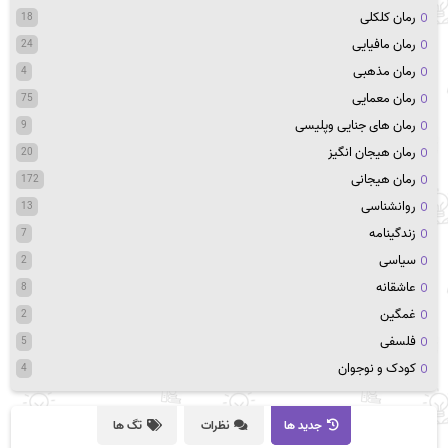
رمان کلکلی
18
رمان مافیایی
24
رمان مذهبی
4
رمان معمایی
75
رمان های جنایی وپلیسی
9
رمان هیجان انگیز
20
رمان هیجانی
172
روانشناسی
13
زندگینامه
7
سیاسی
2
عاشقانه
8
غمگین
2
فلسفی
5
کودک و نوجوان
4
جدید ها
نظرات
تگ ها