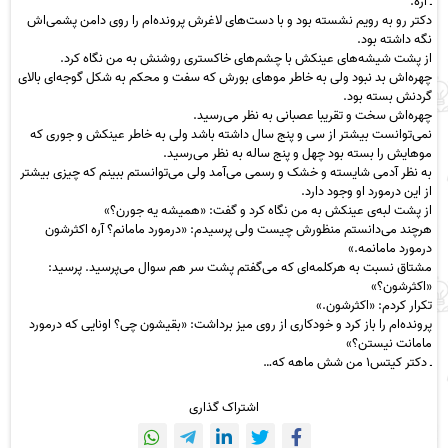
ـ آره.
دکتر رو به رویم نشسته بود و با دست‌های لاغرش پرونده‌ام را روی دامن پشمی‌اش
نگه داشته بود.
از پشت شیشه‌های عینکش با چشم‌های خاکستری روشنش به من نگاه کرد.
چهره‌اش بد نبود ولی به خاطر موهای بورش که سفت و محکم به شکل گوجه‌ای بالای
گردنش بسته بود.
چهره‌اش سخت و تقریبا عصبانی به نظر می‌رسید.
نمی‌توانست بیشتر از سی و پنج سال داشته باشد ولی به خاطر عینکش و جوری که
موهایش را بسته بود چهل و پنج ساله به نظر می‌رسید.
به نظر آدمی شایسته و خشک و رسمی می‌آمد ولی می‌توانستم ببینم که چیزی بیشتر
از این درمورد او وجود دارد.
از پشت لبه‌ی عینکش به من نگاه کرد و گفت: «همیشه یه جورن؟»
هرچند می‌دانستم منظورش چیست ولی پرسیدم: «درمورد مامانم؟ آره اکثرشون
درمورد مامانمه.»
مشتاق نسبت به هرکلمه‌ای که می‌گفتم پشت سر هم سوال می‌پرسید. پرسید:
«اکثرشون؟»
تکرار کردم: «اکثرشون.»
پرونده‌ام را باز کرد و خودکاری از روی میز برداشت: «بقیشون چی؟ اونایی که درمورد
مامانت نیستن؟»
ـ دکتر کیتس۱ من شش ماهه که…
اشتراک گذاری