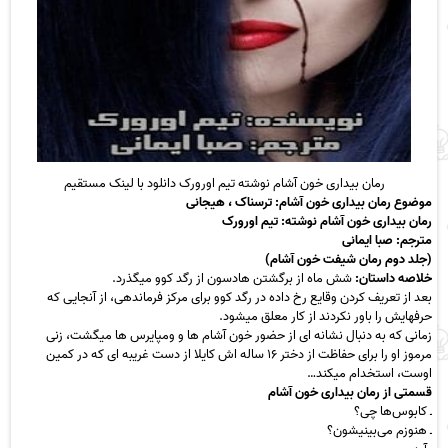
رمان بیداری خون آشام نوشته تیم اورورک دانلود با لینک مستقیم
موضوع رمان بیداری خون آشام: ترسناک ، هیجانی
رمان بیداری خون آشام نوشته: تیم اورورک
مترجم: صبا ایمانی
(جلد دوم رمان شیفت خون آشام)
خلاصه داستان:
شش ماه از برگشتن هادسون از رگد کوو میگذرد.
بعد از تعریف کردن وقایع رخ داده در رگد کوو برای مرکز فرماندهی، از آنجایی که
حرفهایش را باور نکردند از کار معلق میشود.
زمانی که به دنبال نشانه ای از حضور خون آشام ها و ومپایرس ها میگشت، زنی
مرموز او را برای حفاظت از دختر ۱۶ ساله اش کایلا از دست غریبه ای که در کمین
اوست، استخدام میکند…
قسمتی از رمان بیداری خون آشام
ـ کابوس‌ها چی؟
ـ هنوزم می‌بینیشون؟