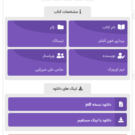
مشخصات کتاب
نام کتاب
ژانر
بیداری خون آشام
ترسناک
نویسنده
ویراستار
تیم اورورک
عباس علی میرزایی
لینک های دانلود
دانلود نسخه pdf
دانلود با لینک مستقیم