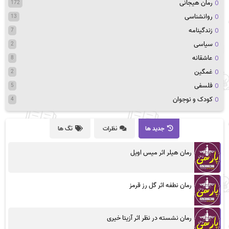
رمان هیجانی
172
روانشناسی
13
زندگینامه
7
سیاسی
2
عاشقانه
8
غمگین
2
فلسفی
5
کودک و نوجوان
4
جدید ها
نظرات
تگ ها
رمان هیلر اثر میس اویل
رمان نطفه اثر گل رز قرمز
رمان نشسته در نظر اثر آزیتا خیری