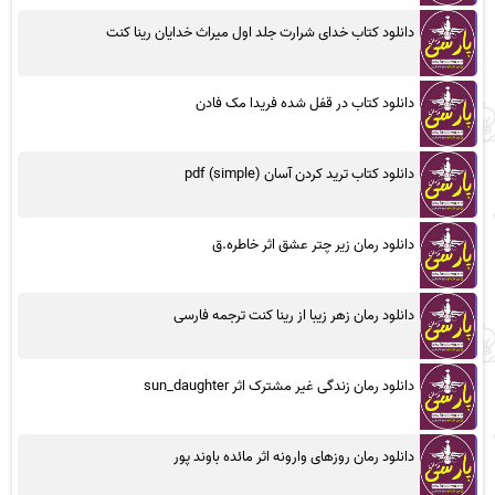
دانلود کتاب خدای شرارت جلد اول میراث خدایان رینا کنت
دانلود کتاب در قفل شده فریدا مک فادن
دانلود کتاب ترید کردن آسان (simple) pdf
دانلود رمان زیر چتر عشق اثر خاطره.ق
دانلود رمان زهر زیبا از رینا کنت ترجمه فارسی
دانلود رمان زندگی غیر مشترک اثر sun_daughter
دانلود رمان روزهای وارونه اثر مائده باوند پور