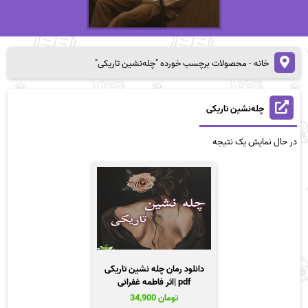
خانه
-
محصولات برچسب خورده "چله‌نشین تاریکی"
چله‌نشین تاریکی
در حال نمایش یک نتیجه
دانلود رمان چله نشین تاریکی
pdf |اثر فاطمه غفرانی
تومان
34,900