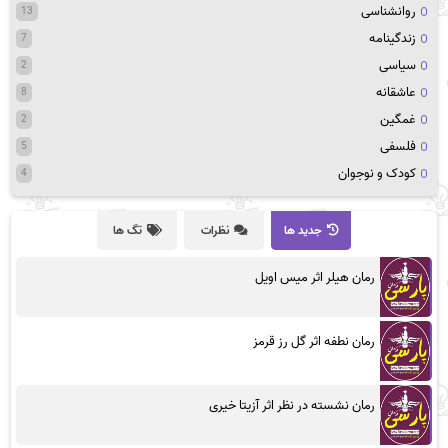
روانشناسی
13
زندگینامه
7
سیاسی
2
عاشقانه
8
غمگین
2
فلسفی
5
کودک و نوجوان
4
جدید ها
نظرات
تگ ها
رمان هیلر اثر میس اویل
رمان نطفه اثر گل رز قرمز
رمان نشسته در نظر اثر آزیتا خیری